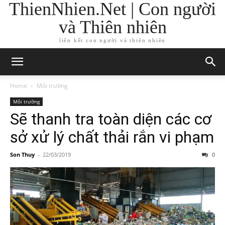
ThienNhien.Net | Con người
và Thiên nhiên
liên kết con người và thiên nhiên
Home
Môi trường
Môi trường
Sẽ thanh tra toàn diện các cơ
sở xử lý chất thải rắn vi phạm
Son Thuy
-
22/03/2019
0