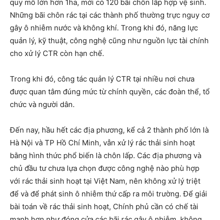
quy mô lớn hơn 1ha, mới có 120 bãi chôn lấp hợp vệ sinh.
Những bãi chôn rác tại các thành phố thường trực nguy cơ
gây ô nhiễm nước và không khí. Trong khi đó, năng lực
quản lý, kỹ thuật, công nghệ cũng như nguồn lực tài chính
cho xử lý CTR còn hạn chế.
Trong khi đó, công tác quản lý CTR tại nhiều nơi chưa
được quan tâm đúng mức từ chính quyền, các đoàn thể, tổ
chức và người dân.
Đến nay, hầu hết các địa phương, kể cả 2 thành phố lớn là
Hà Nội và TP Hồ Chí Minh, vẫn xử lý rác thải sinh hoạt
bằng hình thức phổ biến là chôn lấp. Các địa phương và
chủ đầu tư chưa lựa chọn được công nghệ nào phù hợp
với rác thải sinh hoạt tại Việt Nam, nên không xử lý triệt
để và để phát sinh ô nhiễm thứ cấp ra môi trường. Để giải
bài toán về rác thải sinh hoạt, Chính phủ cần có chế tài
mạnh hơn như đóng cửa các bãi rác gây ô nhiễm, không