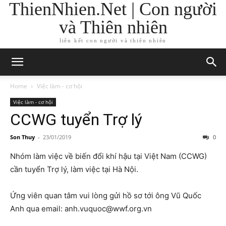
ThienNhien.Net | Con người
và Thiên nhiên
liên kết con người và thiên nhiên
Home
Việc làm - cơ hội
Việc làm - cơ hội
CCWG tuyển Trợ lý
Son Thuy
-
23/01/2019
0
Nhóm làm việc về biến đổi khí hậu tại Việt Nam (CCWG)
cần tuyển Trợ lý, làm việc tại Hà Nội.
Ứng viên quan tâm vui lòng gửi hồ sơ tới ông Vũ Quốc
Anh qua email: anh.vuquoc@wwf.org.vn