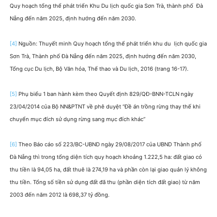
Quy hoạch tổng thể phát triển Khu Du lịch quốc gia Sơn Trà, thành phố Đà
Nẵng đến năm 2025, định hướng đến năm 2030.
[4]
Nguồn: Thuyết minh Quy hoạch tổng thể phát triển khu du lịch quốc gia
Sơn Trà, Thành phố Đà Nẵng đến năm 2025, định hướng đến năm 2030,
Tổng cục Du lịch, Bộ Văn hóa, Thể thao và Du lịch, 2016 (trang 16-17).
[5]
Phụ biểu 1 ban hành kèm theo Quyết định 829/QĐ-BNN-TCLN ngày
23/04/2014 của Bộ NN&PTNT về phê duyệt “Đề án trồng rừng thay thế khi
chuyển mục đích sử dụng rừng sang mục đích khác”
[6]
Theo Báo cáo số 223/BC-UBND ngày 29/08/2017 của UBND Thành phố
Đà Nẵng thì trong tổng diện tích quy hoạch khoảng 1.222,5 ha: đất giao có
thu tiền là 94,05 ha, đất thuê là 274,19 ha và phần còn lại giao quản lý không
thu tiền. Tổng số tiền sử dụng đất đã thu (phần diện tích đất giao) từ năm
2003 đến năm 2012 là 698,37 tỷ đồng.