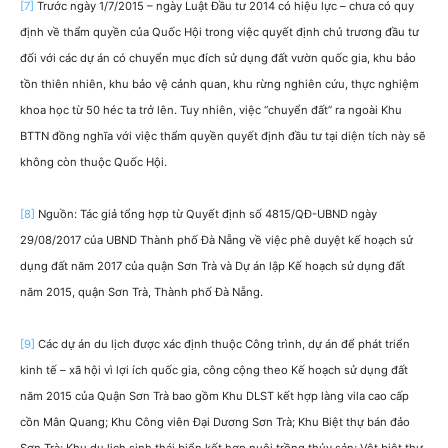
[7]
Trước ngày 1/7/2015 – ngày Luật Đầu tư 2014 có hiệu lực – chưa có quy
định về thẩm quyền của Quốc Hội trong việc quyết định chủ trương đầu tư
đối với các dự án có chuyển mục đích sử dụng đất vườn quốc gia, khu bảo
tồn thiên nhiên, khu bảo vệ cảnh quan, khu rừng nghiên cứu, thực nghiệm
khoa học từ 50 héc ta trở lên. Tuy nhiên, việc “chuyển đất” ra ngoài Khu
BTTN đồng nghĩa với việc thẩm quyền quyết định đầu tư tại diện tích này sẽ
không còn thuộc Quốc Hội.
[8]
Nguồn: Tác giả tổng hợp từ Quyết định số 4815/QĐ-UBND ngày
29/08/2017 của UBND Thành phố Đà Nẵng về việc phê duyệt kế hoạch sử
dụng đất năm 2017 của quận Sơn Trà và Dự án lập Kế hoạch sử dụng đất
năm 2015, quận Sơn Trà, Thành phố Đà Nẵng.
[9]
Các dự án du lịch được xác định thuộc Công trình, dự án để phát triển
kinh tế – xã hội vì lợi ích quốc gia, công cộng theo Kế hoạch sử dụng đất
năm 2015 của Quận Sơn Trà bao gồm Khu DLST kết hợp làng vila cao cấp
cồn Mân Quang; Khu Công viên Đại Dương Sơn Trà; Khu Biệt thự bán đảo