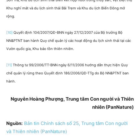
Sơn Trà; Khu du lịch sinh thái biển kết hợp nuôi trồng thủy sản; Vệt biệt thự
Khu nghỉ mát và du lịch sinh thái Bãi Trẹm và Khu du lịch Biển Đông mở
rộng.
[10]
Quyết định 104/2007/QĐ-BNN ngày 27/12/2007 của Bộ trưởng Bộ
NN&PTNT ban hành Quy chế quản lý các hoạt động du lịch sinh thái tại các
Vườn quốc gia, Khu bảo tồn thiên nhiên.
[11]
Thông tư 99/2006/TT-BNN ngày 6/11/2006 hướng dẫn thực hiện Quy
chế quản lý rừng theo Quyết định 186/2006/QĐ-TTg do Bộ NN&PTNT ban
hành.
Nguyễn Hoàng Phượng, Trung tâm Con người và Thiên
nhiên (PanNature)
Nguồn:
Bản tin Chính sách số 25, Trung tâm Con người
và Thiên nhiên (PanNature)