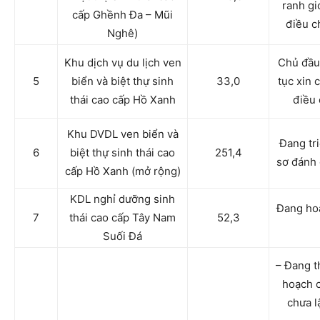
ranh gi
cấp Ghềnh Đa – Mũi
điều c
Nghê)
Khu dịch vụ du lịch ven
Chủ đầu
5
biển và biệt thự sinh
33,0
tục xin 
thái cao cấp Hồ Xanh
điều 
Khu DVDL ven biển và
Đang tri
6
biệt thự sinh thái cao
251,4
sơ đánh 
cấp Hồ Xanh (mở rộng)
KDL nghỉ dưỡng sinh
Đang hoà
7
thái cao cấp Tây Nam
52,3
Suối Đá
– Đang t
hoạch c
chưa l