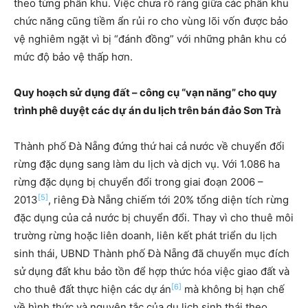
theo từng phân khu. Việc chưa rõ ràng giữa các phân khu
chức năng cũng tiềm ẩn rủi ro cho vùng lõi vốn được bảo
vệ nghiêm ngặt vì bị “đánh đồng” với những phân khu có
mức độ bảo vệ thấp hơn.
Quy hoạch sử dụng đất – công cụ “vạn năng” cho quy
trình phê duyệt các dự án du lịch trên bán đảo Sơn Trà
Thành phố Đà Nẵng đứng thứ hai cả nước về chuyển đổi
rừng đặc dụng sang làm du lịch và dịch vụ. Với 1.086 ha
rừng đặc dụng bị chuyển đổi trong giai đoạn 2006 –
[5]
2013
, riêng Đà Nẵng chiếm tới 20% tổng diện tích rừng
đặc dụng của cả nước bị chuyển đổi. Thay vì cho thuê môi
trường rừng hoặc liên doanh, liên kết phát triển du lịch
sinh thái, UBND Thành phố Đà Nẵng đã chuyển mục đích
sử dụng đất khu bảo tồn để hợp thức hóa việc giao đất và
[6]
cho thuê đất thực hiện các dự án
mà không bị hạn chế
về hình thức và nguyên tắc của du lịch sinh thái theo