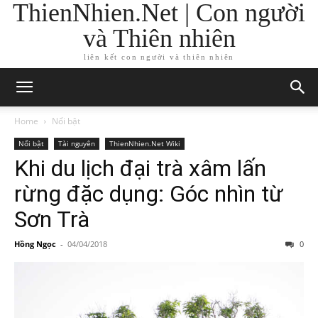
ThienNhien.Net | Con người
và Thiên nhiên
liên kết con người và thiên nhiên
Home
Nổi bật
Nổi bật
Tài nguyên
ThienNhien.Net Wiki
Khi du lịch đại trà xâm lấn
rừng đặc dụng: Góc nhìn từ
Sơn Trà
Hồng Ngọc
-
04/04/2018
0