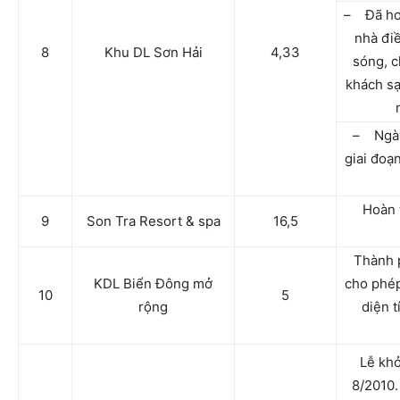
– Đã hoà
nhà đi
8
Khu DL Sơn Hải
4,33
sóng, c
khách sạ
– Ngày
giai đoạ
Hoàn 
9
Son Tra Resort & spa
16,5
Thành 
KDL Biển Đông mở
cho phép
10
5
rộng
diện 
Lễ khở
8/2010.