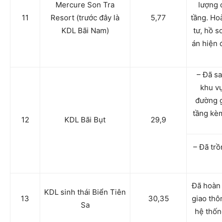
Mercure Son Tra
lượng 
11
Resort (trước đây là
5,77
tầng. Ho
KDL Bãi Nam)
tư, hồ s
án hiện 
– Đã s
khu v
đường g
tầng kè
12
KDL Bãi Bụt
29,9
– Đã tr
Đã hoàn 
KDL sinh thái Biển Tiên
13
30,35
giao thô
Sa
hệ thốn