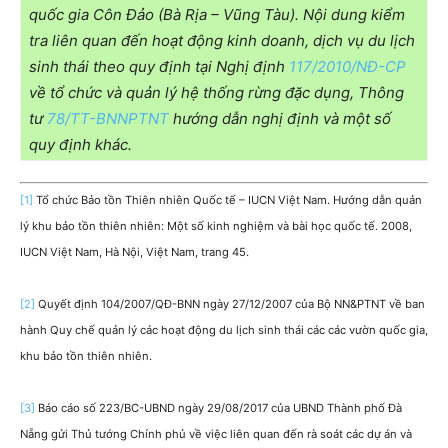
quốc gia Côn Đảo (Bà Rịa – Vũng Tàu). Nội dung kiểm
tra liên quan đến hoạt động kinh doanh, dịch vụ du lịch
sinh thái theo quy định tại Nghị định
117/2010/NĐ-CP
về tổ chức và quản lý hệ thống rừng đặc dụng, Thông
tư
78/TT-BNNPTNT
hướng dẫn nghị định và một số
quy định khác.
[1]
Tổ chức Bảo tồn Thiên nhiên Quốc tế – IUCN Việt Nam. Hướng dẫn quản
lý khu bảo tồn thiên nhiên: Một số kinh nghiệm và bài học quốc tế. 2008,
IUCN Việt Nam, Hà Nội, Việt Nam, trang 45.
[2]
Quyết định 104/2007/QĐ-BNN ngày 27/12/2007 của Bộ NN&PTNT về ban
hành Quy chế quản lý các hoạt động du lịch sinh thái các các vườn quốc gia,
khu bảo tồn thiên nhiên.
[3]
Báo cáo số 223/BC-UBND ngày 29/08/2017 của UBND Thành phố Đà
Nẵng gửi Thủ tướng Chính phủ về việc liên quan đến rà soát các dự án và