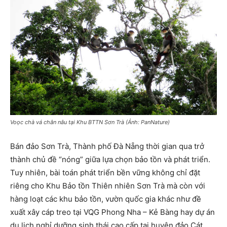
Voọc chà vá chân nâu tại Khu BTTN Sơn Trà (Ảnh: PanNature)
Bán đảo Sơn Trà, Thành phố Đà Nẵng thời gian qua trở
thành chủ đề “nóng” giữa lựa chọn bảo tồn và phát triển.
Tuy nhiên, bài toán phát triển bền vững không chỉ đặt
riêng cho Khu Bảo tồn Thiên nhiên Sơn Trà mà còn với
hàng loạt các khu bảo tồn, vườn quốc gia khác như đề
xuất xây cáp treo tại VQG Phong Nha – Kẻ Bàng hay dự án
du lịch nghỉ dưỡng sinh thái cao cấp tại huyện đảo Cát