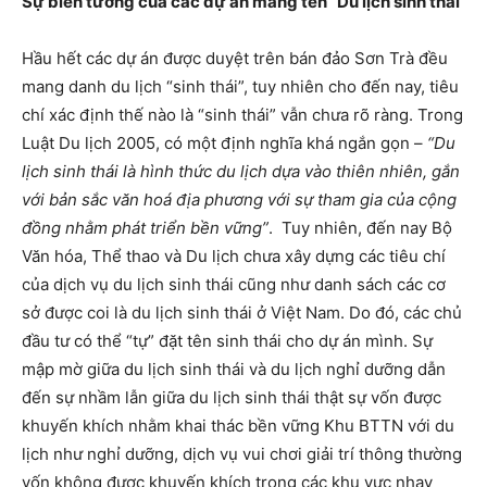
Sự biến tướng của các dự án mang tên “Du lịch sinh thái
Hầu hết các dự án được duyệt trên bán đảo Sơn Trà đều
mang danh du lịch “sinh thái”, tuy nhiên cho đến nay, tiêu
chí xác định thế nào là “sinh thái” vẫn chưa rõ ràng. Trong
Luật Du lịch 2005, có một định nghĩa khá ngắn gọn –
“Du
lịch sinh thái là hình thức du lịch dựa vào thiên nhiên, gắn
với bản sắc văn hoá địa phương với sự tham gia của cộng
đồng nhằm phát triển bền vững”
. Tuy nhiên, đến nay Bộ
Văn hóa, Thể thao và Du lịch chưa xây dựng các tiêu chí
của dịch vụ du lịch sinh thái cũng như danh sách các cơ
sở được coi là du lịch sinh thái ở Việt Nam. Do đó, các chủ
đầu tư có thể “tự” đặt tên sinh thái cho dự án mình. Sự
mập mờ giữa du lịch sinh thái và du lịch nghỉ dưỡng dẫn
đến sự nhầm lẫn giữa du lịch sinh thái thật sự vốn được
khuyến khích nhằm khai thác bền vững Khu BTTN với du
lịch như nghỉ dưỡng, dịch vụ vui chơi giải trí thông thường
vốn không được khuyến khích trong các khu vực nhạy