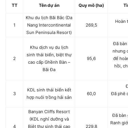
TT
Tên dự án
Quy mô (ha)
Tì
Khu du lịch Bãi Bắc (Da
Hoàn t
1
Nang Intercontinental
269,5
Sun Peninsula Resort)
Đã bàn 
Khu dịch vụ du lịch
nhưng c
sinh thái biển, biệt thự
2
95,6
để hoàn
cao cấp Ghềnh Bàn –
hồi, c
Bãi Đa
Đ
KDL sinh thái biển kết
3
60,0
Đã phê d
hợp nuôi trồng hải sản
Banyan Cliffs Resort
Đã bàn 
(KDL nghỉ dưỡng và
Ranh giớ
4
Biệt thự sinh thái cao
229,8