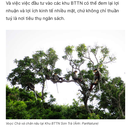
Và việc việc đầu tư vào các khu BTTN có thể đem lại lợi
nhuận và lợi ích kinh tế nhiều mặt, chứ không chỉ thuần
tuý là nơi tiêu thụ ngân sách.
Voọc Chà vá chân nâu tại Khu BTTN Sơn Trà (Ảnh: PanNature)