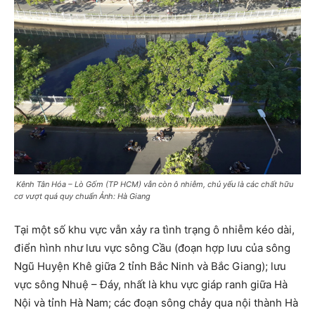
Kênh Tân Hóa – Lò Gốm (TP HCM) vẫn còn ô nhiễm, chủ yếu là các chất hữu
cơ vượt quá quy chuẩn Ảnh: Hà Giang
Tại một số khu vực vẫn xảy ra tình trạng ô nhiễm kéo dài,
điển hình như lưu vực sông Cầu (đoạn hợp lưu của sông
Ngũ Huyện Khê giữa 2 tỉnh Bắc Ninh và Bắc Giang); lưu
vực sông Nhuệ – Đáy, nhất là khu vực giáp ranh giữa Hà
Nội và tỉnh Hà Nam; các đoạn sông chảy qua nội thành Hà