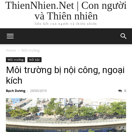
ThienNhien.Net | Con người
và Thiên nhiên
liên kết con người và thiên nhiên
Home
Môi trường
Môi trường
Nổi bật
Môi trường bị nội công, ngoại
kích
Bạch Dương
-
29/05/2019
0