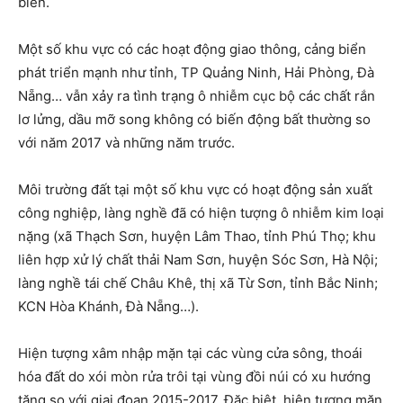
biển.
Một số khu vực có các hoạt động giao thông, cảng biển
phát triển mạnh như tỉnh, TP Quảng Ninh, Hải Phòng, Đà
Nẵng… vẫn xảy ra tình trạng ô nhiễm cục bộ các chất rắn
lơ lửng, dầu mỡ song không có biến động bất thường so
với năm 2017 và những năm trước.
Môi trường đất tại một số khu vực có hoạt động sản xuất
công nghiệp, làng nghề đã có hiện tượng ô nhiễm kim loại
nặng (xã Thạch Sơn, huyện Lâm Thao, tỉnh Phú Thọ; khu
liên hợp xử lý chất thải Nam Sơn, huyện Sóc Sơn, Hà Nội;
làng nghề tái chế Châu Khê, thị xã Từ Sơn, tỉnh Bắc Ninh;
KCN Hòa Khánh, Đà Nẵng…).
Hiện tượng xâm nhập mặn tại các vùng cửa sông, thoái
hóa đất do xói mòn rửa trôi tại vùng đồi núi có xu hướng
tăng so với giai đoạn 2015-2017. Đặc biệt, hiện tượng mặn