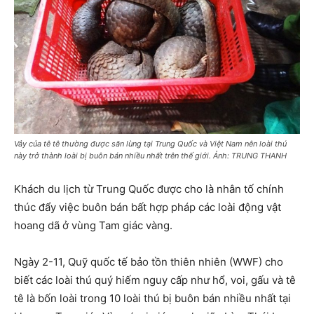
Vảy của tê tê thường được săn lùng tại Trung Quốc và Việt Nam nên loài thú
này trở thành loài bị buôn bán nhiều nhất trên thế giới. Ảnh: TRUNG THANH
Khách du lịch từ Trung Quốc được cho là nhân tố chính
thúc đẩy việc buôn bán bất hợp pháp các loài động vật
hoang dã ở vùng Tam giác vàng.
Ngày 2-11, Quỹ quốc tế bảo tồn thiên nhiên (WWF) cho
biết các loài thú quý hiếm nguy cấp như hổ, voi, gấu và tê
tê là bốn loài trong 10 loài thú bị buôn bán nhiều nhất tại