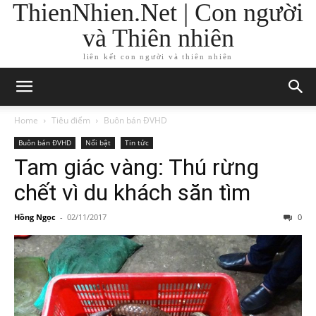
ThienNhien.Net | Con người
và Thiên nhiên
liên kết con người và thiên nhiên
Home
Tiêu điểm
Buôn bán ĐVHD
Buôn bán ĐVHD
Nổi bật
Tin tức
Tam giác vàng: Thú rừng
chết vì du khách săn tìm
Hồng Ngọc
-
02/11/2017
0