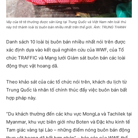
Vảy của tê tê thường được săn lùng tại Trung Quốc và Việt Nam nên loài thú
này trở thành loài bị buôn bán nhiều nhất trên thế giới. Ảnh: TRUNG THANH
Danh sách 10 loài bị buôn bán nhiều nhất nói trên được
xác định dựa vào kết quả nghiên cứu của WWF, của Tổ
chức TRAFFIC và Mạng lưới Giám sát buôn bán các loài
động thực vật hoang dã.
Theo khảo sát của các tổ chức nói trên, khách du lịch từ
Trung Quốc là nhân tố chính thúc đẩy việc buôn bán bất
hợp pháp này.
“Du khách thường đến các khu vực MongLa và Tachilek tại
Myanmar, khu vực biên giới như Boten và Đặc khu kinh tế
Tam giác vàng tại Lào – những điểm nóng buôn bán động
thực vật hoang dã bất hợp pháp” – báo cáo của WWF thể