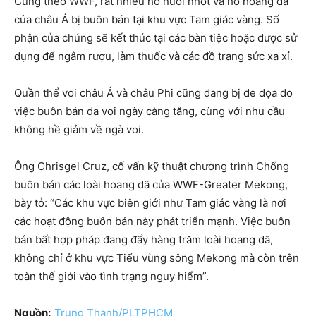
Cũng theo WWF, rất nhiều hổ nuôi nhốt và hổ hoang dã
của châu Á bị buôn bán tại khu vực Tam giác vàng. Số
phận của chúng sẽ kết thúc tại các bàn tiệc hoặc được sử
dụng để ngâm rượu, làm thuốc và các đồ trang sức xa xỉ.
Quần thể voi châu Á và châu Phi cũng đang bị đe dọa do
việc buôn bán da voi ngày càng tăng, cùng với nhu cầu
không hề giảm về ngà voi.
Ông Chrisgel Cruz, cố vấn kỹ thuật chương trình Chống
buôn bán các loài hoang dã của WWF-Greater Mekong,
bày tỏ: “Các khu vực biên giới như Tam giác vàng là nơi
các hoạt động buôn bán này phát triển mạnh. Việc buôn
bán bất hợp pháp đang đẩy hàng trăm loài hoang dã,
không chỉ ở khu vực Tiểu vùng sông Mekong mà còn trên
toàn thế giới vào tình trạng nguy hiểm”.
Nguồn:
Trung Thanh/PLTPHCM