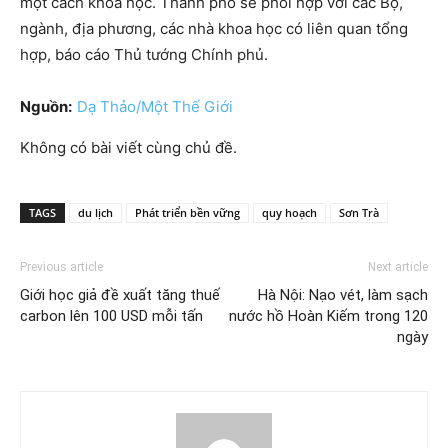
một cách khoa học. Thành phố sẽ phối hợp với các Bộ,
ngành, địa phương, các nhà khoa học có liên quan tổng
hợp, báo cáo Thủ tướng Chính phủ.
Nguồn:
Dạ Thảo/Một Thế Giới
Không có bài viết cùng chủ đề.
TAGS
du lịch
Phát triển bền vững
quy hoạch
Sơn Trà
Previous article
Next article
Giới học giả đề xuất tăng thuế
Hà Nội: Nạo vét, làm sạch
carbon lên 100 USD mỗi tấn
nước hồ Hoàn Kiếm trong 120
ngày