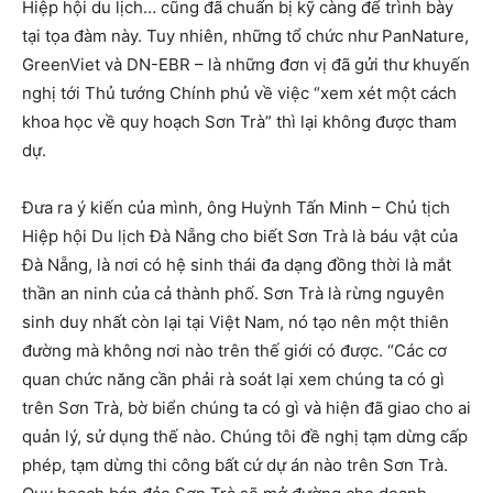
Hiệp hội du lịch… cũng đã chuẩn bị kỹ càng để trình bày
tại tọa đàm này. Tuy nhiên, những tổ chức như PanNature,
GreenViet và DN-EBR – là những đơn vị đã gửi thư khuyến
nghị tới Thủ tướng Chính phủ về việc “xem xét một cách
khoa học về quy hoạch Sơn Trà” thì lại không được tham
dự.
Đưa ra ý kiến của mình, ông Huỳnh Tấn Minh – Chủ tịch
Hiệp hội Du lịch Đà Nẵng cho biết Sơn Trà là báu vật của
Đà Nẵng, là nơi có hệ sinh thái đa dạng đồng thời là mắt
thần an ninh của cả thành phố. Sơn Trà là rừng nguyên
sinh duy nhất còn lại tại Việt Nam, nó tạo nên một thiên
đường mà không nơi nào trên thế giới có được. “Các cơ
quan chức năng cần phải rà soát lại xem chúng ta có gì
trên Sơn Trà, bờ biển chúng ta có gì và hiện đã giao cho ai
quản lý, sử dụng thế nào. Chúng tôi đề nghị tạm dừng cấp
phép, tạm dừng thi công bất cứ dự án nào trên Sơn Trà.