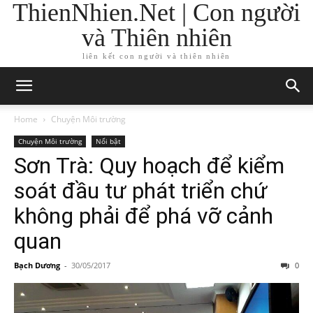
ThienNhien.Net | Con người
và Thiên nhiên
liên kết con người và thiên nhiên
Home
Chuyện Môi trường
Chuyện Môi trường
Nổi bật
Sơn Trà: Quy hoạch để kiểm
soát đầu tư phát triển chứ
không phải để phá vỡ cảnh
quan
Bạch Dương
-
30/05/2017
0