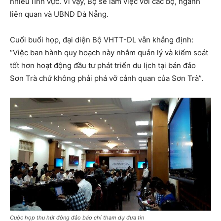
nhiều lĩnh vực. Vì vậy, Bộ sẽ làm việc với các bộ, ngành
liên quan và UBND Đà Nẵng.
Cuối buổi họp, đại diện Bộ VHTT-DL vẫn khẳng định:
“Việc ban hành quy hoạch này nhằm quản lý và kiểm soát
tốt hơn hoạt động đầu tư phát triển du lịch tại bán đảo
Sơn Trà chứ không phải phá vỡ cảnh quan của Sơn Trà”.
Cuộc họp thu hút đông đảo báo chí tham dự đưa tin