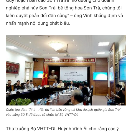
Quy hoạch bán đảo Sơn Trà sẽ mở đường cho doanh
nghiệp phá hủy Sơn Trà, bê tông hóa Sơn Trà, chúng tôi
kiên quyết phản đối đến cùng” – ông Vinh khẳng định và
nhấn mạnh nội dung phát biểu.
Cuộc tọa đàm “Phát triển du lịch bền vững tại Khu du lịch quốc gia Sơn Trà”
vào sáng 30.5 đã được tổ chức tại Bộ VHTT-DL
Thứ trưởng Bộ VHTT-DL Huỳnh Vĩnh Ái cho rằng các ý