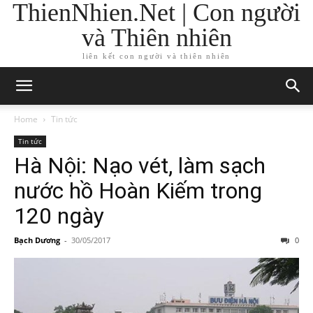
ThienNhien.Net | Con người
và Thiên nhiên
liên kết con người và thiên nhiên
Home
Tin tức
Tin tức
Hà Nội: Nạo vét, làm sạch
nước hồ Hoàn Kiếm trong
120 ngày
Bạch Dương
-
30/05/2017
0