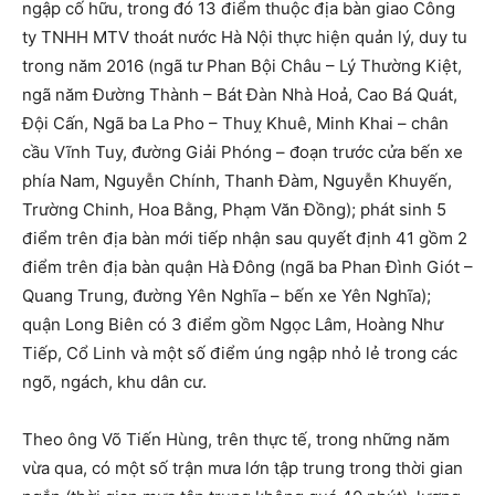
ngập cố hữu, trong đó 13 điểm thuộc địa bàn giao Công
ty TNHH MTV thoát nước Hà Nội thực hiện quản lý, duy tu
trong năm 2016 (ngã tư Phan Bội Châu – Lý Thường Kiệt,
ngã năm Đường Thành – Bát Đàn Nhà Hoả, Cao Bá Quát,
Đội Cấn, Ngã ba La Pho – Thuỵ Khuê, Minh Khai – chân
cầu Vĩnh Tuy, đường Giải Phóng – đoạn trước cửa bến xe
phía Nam, Nguyễn Chính, Thanh Đàm, Nguyễn Khuyến,
Trường Chinh, Hoa Bằng, Phạm Văn Đồng); phát sinh 5
điểm trên địa bàn mới tiếp nhận sau quyết định 41 gồm 2
điểm trên địa bàn quận Hà Đông (ngã ba Phan Đình Giót –
Quang Trung, đường Yên Nghĩa – bến xe Yên Nghĩa);
quận Long Biên có 3 điểm gồm Ngọc Lâm, Hoàng Như
Tiếp, Cổ Linh và một số điểm úng ngập nhỏ lẻ trong các
ngõ, ngách, khu dân cư.
Theo ông Võ Tiến Hùng, trên thực tế, trong những năm
vừa qua, có một số trận mưa lớn tập trung trong thời gian