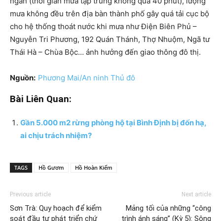
ngắn (thời gian mưa tập trung không quá 40 phút), lượng
mưa không đều trên địa bàn thành phố gây quá tải cục bộ
cho hệ thống thoát nước khi mưa như Điện Biên Phủ –
Nguyễn Tri Phương, 192 Quán Thánh, Thợ Nhuộm, Ngã tư
Thái Hà – Chùa Bộc… ảnh hưởng đến giao thông đô thị.
Nguồn:
Phương Mai/An ninh Thủ đô
Bài Liên Quan:
Gần 5.000 m2 rừng phòng hộ tại Bình Định bị đốn hạ,
ai chịu trách nhiệm?
TAGS
Hồ Gươm
Hồ Hoàn Kiếm
Previous article
Next article
Sơn Trà: Quy hoạch để kiểm
Mảng tối của những “công
soát đầu tư phát triển chứ
trình ánh sáng” (Kỳ 5): Sông