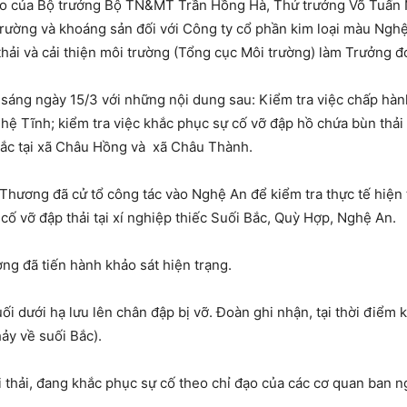
 đạo của Bộ trưởng Bộ TN&MT Trần Hồng Hà, Thứ trưởng Võ Tuấn 
 trường và khoáng sản đối với Công ty cổ phần kim loại màu Ng
hải và cải thiện môi trường (Tổng cục Môi trường) làm Trưởng đ
ừ sáng ngày 15/3 với những nội dung sau: Kiểm tra việc chấp hà
hệ Tĩnh; kiểm tra việc khắc phục sự cố vỡ đập hồ chứa bùn thải
Bắc tại xã Châu Hồng và xã Châu Thành.
Thương đã cử tổ công tác vào Nghệ An để kiểm tra thực tế hiện 
ố vỡ đập thải tại xí nghiệp thiếc Suối Bắc, Quỳ Hợp, Nghệ An.
g đã tiến hành khảo sát hiện trạng.
ối dưới hạ lưu lên chân đập bị vỡ. Đoàn ghi nhận, tại thời điểm 
ảy về suối Bắc).
i thải, đang khắc phục sự cố theo chỉ đạo của các cơ quan ban