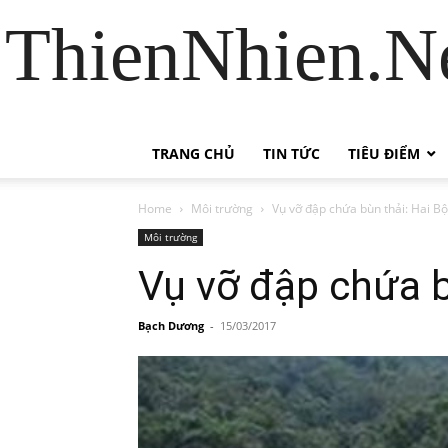
ThienNhien.Ne
TRANG CHỦ
TIN TỨC
TIÊU ĐIỂM
Home
Môi trường
Vụ vỡ đập chứa bùn thải: Hai B
Môi trường
Vụ vỡ đập chứa b
Bạch Dương
-
15/03/2017