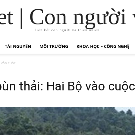
t | Con người 
liên kết con người và thiên nhiên
TÀI NGUYÊN
MÔI TRƯỜNG
KHOA HỌC – CÔNG NGHỆ
ộ vào cuộc
ùn thải: Hai Bộ vào cuộc