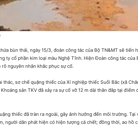
g
hứa bùn thải, ngày 15/3, đoàn công tác của Bộ TN&MT sẽ tiến h
ông ty cổ phần kim loại màu Nghệ Tĩnh. Hiện Đoàn công tác của
àm rõ nguyên nhân khắc phục sự cố.
ai thác, sơ chế quặng thiếc của Xí nghiệp thiếc Suối Bắc (xã C
Khoáng sản TKV đã xảy ra sự cố vỡ 12 m dài thân đắp tại điểm 
uặng thiếc đã tràn ra ngoài, gây ảnh hưởng đến môi trường. Tại 
m, người dân phát hiện có hiện tượng cá chết; đồng thời, ao hồ