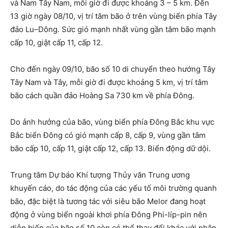
và Nam Tây Nam, mỗi giờ đi được khoảng 3 – 5 km. Đến
13 giờ ngày 08/10, vị trí tâm bão ở trên vùng biển phía Tây
đảo Lu–Dông. Sức gió mạnh nhất vùng gần tâm bão mạnh
cấp 10, giật cấp 11, cấp 12.
Cho đến ngày 09/10, bão số 10 di chuyển theo hướng Tây
Tây Nam và Tây, mỗi giờ đi được khoảng 5 km, vị trí tâm
bão cách quần đảo Hoàng Sa 730 km về phía Đông.
Do ảnh hưởng của bão, vùng biển phía Đông Bắc khu vực
Bắc biển Đông có gió mạnh cấp 8, cấp 9, vùng gần tâm
bão cấp 10, cấp 11, giật cấp 12, cấp 13. Biển động dữ dội.
Trung tâm Dự báo Khí tượng Thủy văn Trung ương
khuyến cáo, do tác động của các yếu tố môi trường quanh
bão, đặc biệt là tương tác với siêu bão Melor đang hoạt
động ở vùng biển ngoài khơi phía Đông Phi-líp-pin nên
diễn biến của bão số 10 còn có thể thay đổi khác với nhận