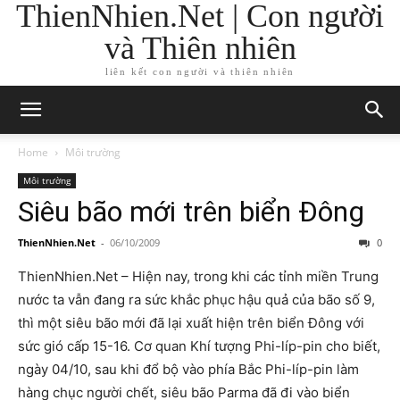
ThienNhien.Net | Con người
và Thiên nhiên
liên kết con người và thiên nhiên
Home
Môi trường
Môi trường
Siêu bão mới trên biển Đông
ThienNhien.Net
-
06/10/2009
0
ThienNhien.Net – Hiện nay, trong khi các tỉnh miền Trung
nước ta vẫn đang ra sức khắc phục hậu quả của bão số 9,
thì một siêu bão mới đã lại xuất hiện trên biển Đông với
sức gió cấp 15-16. Cơ quan Khí tượng Phi-líp-pin cho biết,
ngày 04/10, sau khi đổ bộ vào phía Bắc Phi-líp-pin làm
hàng chục người chết, siêu bão Parma đã đi vào biển