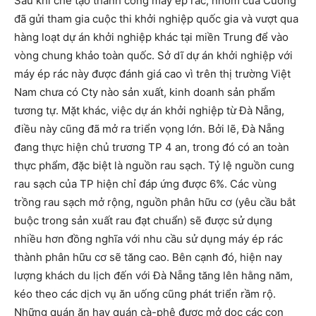
Sau khi chế tạo thành công máy ép rác, nhóm của Cường
đã gửi tham gia cuộc thi khởi nghiệp quốc gia và vượt qua
hàng loạt dự án khởi nghiệp khác tại miền Trung để vào
vòng chung khảo toàn quốc. Sở dĩ dự án khởi nghiệp với
máy ép rác này được đánh giá cao vì trên thị trường Việt
Nam chưa có Cty nào sản xuất, kinh doanh sản phẩm
tương tự. Mặt khác, việc dự án khởi nghiệp từ Đà Nẵng,
điều này cũng đã mở ra triển vọng lớn. Bởi lẽ, Đà Nẵng
đang thực hiện chủ trương TP 4 an, trong đó có an toàn
thực phẩm, đặc biệt là nguồn rau sạch. Tỷ lệ nguồn cung
rau sạch của TP hiện chỉ đáp ứng được 6%. Các vùng
trồng rau sạch mở rộng, nguồn phân hữu cơ (yêu cầu bắt
buộc trong sản xuất rau đạt chuẩn) sẽ được sử dụng
nhiều hơn đồng nghĩa với nhu cầu sử dụng máy ép rác
thành phân hữu cơ sẽ tăng cao. Bên cạnh đó, hiện nay
lượng khách du lịch đến với Đà Nẵng tăng lên hằng năm,
kéo theo các dịch vụ ăn uống cũng phát triển rầm rộ.
Những quán ăn hay quán cà-phê được mở dọc các con