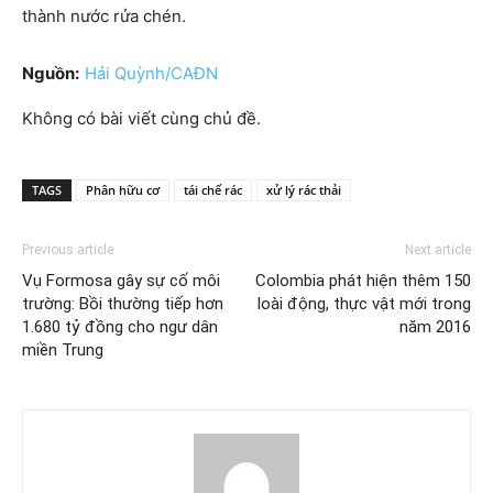
thành nước rửa chén.
Nguồn:
Hải Quỳnh/CAĐN
Không có bài viết cùng chủ đề.
TAGS
Phân hữu cơ
tái chế rác
xử lý rác thải
Previous article
Next article
Vụ Formosa gây sự cố môi
Colombia phát hiện thêm 150
trường: Bồi thường tiếp hơn
loài động, thực vật mới trong
1.680 tỷ đồng cho ngư dân
năm 2016
miền Trung