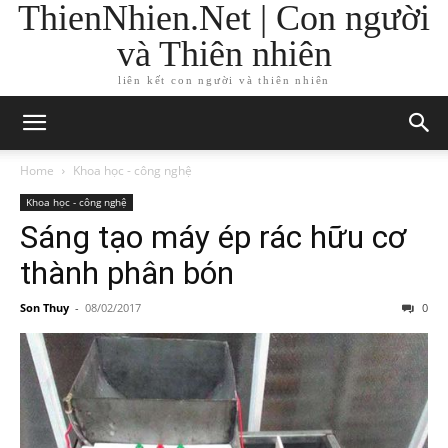
ThienNhien.Net | Con người
và Thiên nhiên
liên kết con người và thiên nhiên
Home
Khoa học - công nghệ
Khoa học - công nghệ
Sáng tạo máy ép rác hữu cơ
thành phân bón
Son Thuy
-
08/02/2017
0