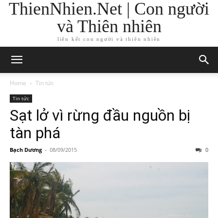
ThienNhien.Net | Con người
và Thiên nhiên
liên kết con người và thiên nhiên
Home
Tin tức
Tin tức
Sạt lở vì rừng đầu nguồn bị
tàn phá
Bạch Dương
-
08/09/2015
0