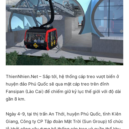
ThienNhien.Net – Sắp tới, hệ thống cáp treo vượt biển ở
huyện đảo Phú Quốc sẽ qua mặt cáp treo trên đỉnh
Fansipan (Lào Cai) để chiếm giữ kỷ lục thế giới với độ dài
gần 8 km.
Ngày 4-9, tại thị trấn An Thới, huyện Phú Quốc, tỉnh Kiên
Giang, Công ty CP Tập đoàn Mặt Trời (Sun Group) tổ chức
lễ khởi công xây dựng hệ thống cáp treo và quần thể khu