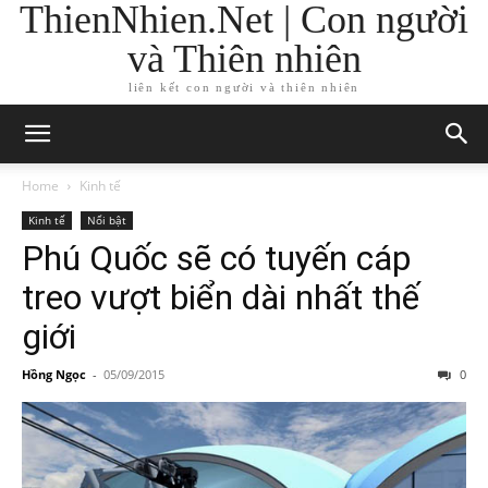
ThienNhien.Net | Con người
và Thiên nhiên
liên kết con người và thiên nhiên
Home
Kinh tế
Kinh tế
Nổi bật
Phú Quốc sẽ có tuyến cáp
treo vượt biển dài nhất thế
giới
Hồng Ngọc
-
05/09/2015
0