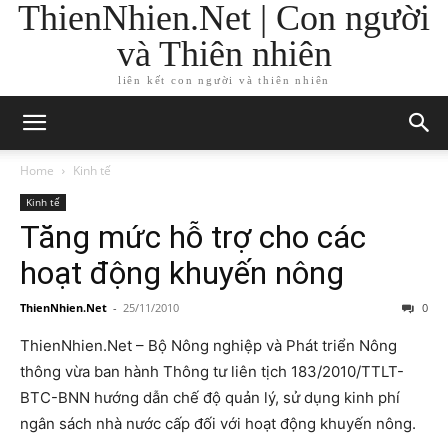
ThienNhien.Net | Con người
và Thiên nhiên
liên kết con người và thiên nhiên
Home
Kinh tế
Kinh tế
Tăng mức hỗ trợ cho các
hoạt động khuyến nông
ThienNhien.Net
-
25/11/2010
0
ThienNhien.Net – Bộ Nông nghiệp và Phát triển Nông
thông vừa ban hành Thông tư liên tịch 183/2010/TTLT-
BTC-BNN hướng dẫn chế độ quản lý, sử dụng kinh phí
ngân sách nhà nước cấp đối với hoạt động khuyến nông.