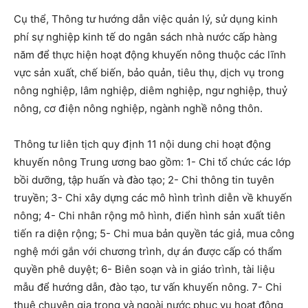
Cụ thể, Thông tư hướng dẫn việc quản lý, sử dụng kinh
phí sự nghiệp kinh tế do ngân sách nhà nước cấp hàng
năm để thực hiện hoạt động khuyến nông thuộc các lĩnh
vực sản xuất, chế biến, bảo quản, tiêu thụ, dịch vụ trong
nông nghiệp, lâm nghiệp, diêm nghiệp, ngư nghiệp, thuỷ
nông, cơ điện nông nghiệp, ngành nghề nông thôn.
Thông tư liên tịch quy định 11 nội dung chi hoạt động
khuyến nông Trung ương bao gồm: 1- Chi tổ chức các lớp
bồi dưỡng, tập huấn và đào tạo; 2- Chi thông tin tuyên
truyền; 3- Chi xây dựng các mô hình trình diễn về khuyến
nông; 4- Chi nhân rộng mô hình, điển hình sản xuất tiên
tiến ra diện rộng; 5- Chi mua bản quyền tác giả, mua công
nghệ mới gắn với chương trình, dự án được cấp có thẩm
quyền phê duyệt; 6- Biên soạn và in giáo trình, tài liệu
mẫu để hướng dẫn, đào tạo, tư vấn khuyến nông. 7- Chi
thuê chuyên gia trong và ngoài nước phục vụ hoạt động