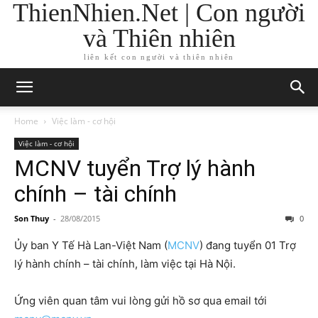
ThienNhien.Net | Con người
và Thiên nhiên
liên kết con người và thiên nhiên
Home
Việc làm - cơ hội
Việc làm - cơ hội
MCNV tuyển Trợ lý hành
chính – tài chính
Son Thuy
-
28/08/2015
0
Ủy ban Y Tế Hà Lan-Việt Nam (
MCNV
) đang tuyển 01 Trợ
lý hành chính – tài chính, làm việc tại Hà Nội.
Ứng viên quan tâm vui lòng gửi hồ sơ qua email tới