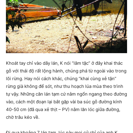
Khoát tay chỉ vào dãy lán, K nói “lâm tặc” ở đây khai thác
gỗ với thái độ rất lộng hành, chúng phá từ ngoài vào trong
lõi rừng. Hay nói cách khác, chúng “khai cùng xẻ tận”
rừng già không để sót, như thu hoạch lúa mùa theo trình
tự vậy. Những căn lán tạm cứ nằm ngổn ngang theo đường
vào, cách một đoạn lại bắt gặp vài ba súc gỗ đường kính
40-50 cm (đã qua xẻ thịt – PV) nằm lăn lóc giữa đường,
chờ trâu kéo về.
Đi qua khoảng 7 lán tạm, lúc này mọi cử chỉ của anh K