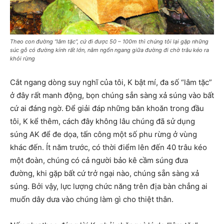
Theo con đường “lâm tặc”, cứ đi được 50 – 100m thì chúng tôi lại gặp những
súc gỗ có đường kính rất lớn, nằm ngổn ngang giữa đường đi chờ trâu kéo ra
khỏi rừng
Cắt ngang dòng suy nghĩ của tôi, K bật mí, đa số “lâm tặc”
ở đây rất manh động, bọn chúng sẳn sàng xả súng vào bất
cứ ai đáng ngờ. Để giải đáp những băn khoăn trong đầu
tôi, K kể thêm, cách đây không lâu chúng đã sử dụng
súng AK để đe dọa, tấn công một số phu rừng ở vùng
khác đến. Ít năm trước, có thời điểm lên đến 40 trâu kéo
một đoàn, chúng có cả người bảo kê cầm súng đưa
đường, khi gặp bất cứ trở ngại nào, chúng sẵn sàng xả
súng. Bởi vậy, lực lượng chức năng trên địa bàn chẳng ai
muốn dây dưa vào chúng làm gì cho thiệt thân.