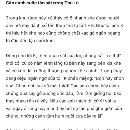
Cận cảnh cuộc tàn sát rừng Thù Lù
Trong khu rừng này, cả thảy có 8 nhánh khe được người
dân nơi đây đánh số tên theo thứ tự từ 1 – 8. Như lời anh K
thì hầu hết khe nào cũng chồng chất xác gỗ ngổn ngang
từ đầu đến tận cuối khe.
Đúng như lời K, theo quan sát của tôi, những bãi “xẻ thịt”
mới có, cũ có nằm lênh láng từ bên này sang bên kia khe
và cứ kéo dài xuống thượng nguồn khe chính. Trông thấy
dáng điệu ngẩn ngơ của tôi, K chép miệng: “Bọn này khôn
quá! Chọn nơi cưa gỗ mát thiệt! Các anh chưa thấy cảnh
chúng đưa cây gỗ xuống dốc đâu, rầm rầm giống hổ, báo
thay nhau rền rú vậy. Nếu các anh thích thì cứ đi với tui
vài ngày ở rừng này mới thấy hết sự tàn phá ghê gớm của
chúng, những cảnh tùm hum ngồi cưa đầy ra à!”.