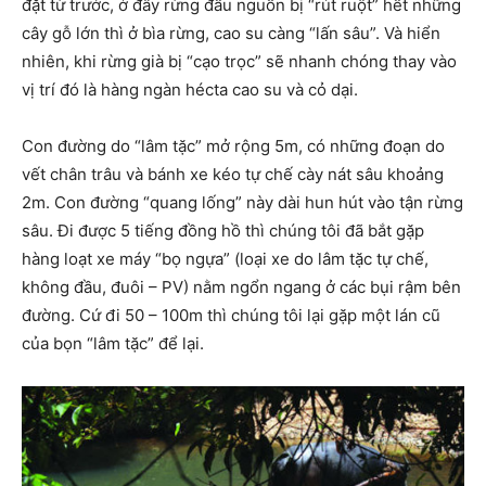
đặt từ trước, ở đây rừng đầu nguồn bị “rút ruột” hết những
cây gỗ lớn thì ở bìa rừng, cao su càng “lấn sâu”. Và hiển
nhiên, khi rừng già bị “cạo trọc” sẽ nhanh chóng thay vào
vị trí đó là hàng ngàn hécta cao su và cỏ dại.
Con đường do “lâm tặc” mở rộng 5m, có những đoạn do
vết chân trâu và bánh xe kéo tự chế cày nát sâu khoảng
2m. Con đường “quang lống” này dài hun hút vào tận rừng
sâu. Đi được 5 tiếng đồng hồ thì chúng tôi đã bắt gặp
hàng loạt xe máy “bọ ngựa” (loại xe do lâm tặc tự chế,
không đầu, đuôi – PV) nằm ngổn ngang ở các bụi rậm bên
đường. Cứ đi 50 – 100m thì chúng tôi lại gặp một lán cũ
của bọn “lâm tặc” để lại.