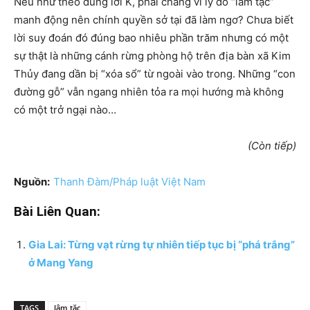
Nếu như theo đúng lời K, phải chăng vì lý do “lâm tặc”
manh động nên chính quyền sở tại đã làm ngơ? Chưa biết
lời suy đoán đó đúng bao nhiêu phần trăm nhưng có một
sự thật là những cánh rừng phòng hộ trên địa bàn xã Kim
Thủy đang dần bị “xóa sổ” từ ngoài vào trong. Những “con
đường gỗ” vẫn ngang nhiên tỏa ra mọi hướng mà không
có một trở ngại nào…
(Còn tiếp)
Nguồn:
Thanh Đàm/Pháp luật Việt Nam
Bài Liên Quan:
Gia Lai: Từng vạt rừng tự nhiên tiếp tục bị “phá trắng”
ở Mang Yang
TAGS
lâm tặc