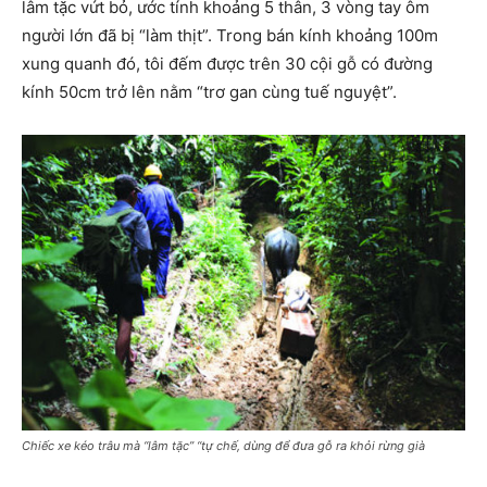
lâm tặc vứt bỏ, ước tính khoảng 5 thân, 3 vòng tay ôm
người lớn đã bị “làm thịt”. Trong bán kính khoảng 100m
xung quanh đó, tôi đếm được trên 30 cội gỗ có đường
kính 50cm trở lên nằm “trơ gan cùng tuế nguyệt”.
Chiếc xe kéo trâu mà “lâm tặc” “tự chế, dùng để đưa gỗ ra khỏi rừng già