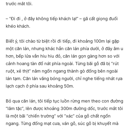
trước mắt tôi.
– “Đi đi , ở đây không tiếp khách lạ!” – gã cất giọng đuổi
khéo khách.
Biết ý, tôi chào từ biệt rồi đi tiếp, đi khoảng 100m lại gặp
một căn lán, nhưng khác hẳn căn lán phía dưới, ở đây âm u
hơn, bếp lửa vẫn hiu hiu đỏ, căn lán gọn gàng hơn so với
cảnh hoang tàn đổ nát phía ngoài. Từng bãi gỗ đã bị “rút
ruột, xẻ thịt” nằm ngổn ngang thành gò đống bên ngoài
lán tạm. Căn lán vắng bóng người, chỉ nghe tiếng nhát rựa
lạch cạch ở phía sau khoảng 50m.
Bỏ qua căn lán, tôi tiếp tục luồn rừng men theo con đường
“lâm tặc”, lên được khoảng 300m đường dốc, trước mắt tôi
là một bãi “chiến trường” với “xác” của gỗ chất ngổn
ngang. Từng đống mạt cưa, ván gỗ, súc gỗ bị khuyết mà