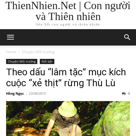
ThienNhien.Net | Con người
và Thiên nhiên
liên kết con người và thiên nhiên
Home
Chuyện Môi trường
Chuyện Môi trường
Nổi bật
Theo dấu “lâm tặc” mục kích
cuộc “xẻ thịt” rừng Thù Lù
Hồng Ngọc
-
23/08/2015
0