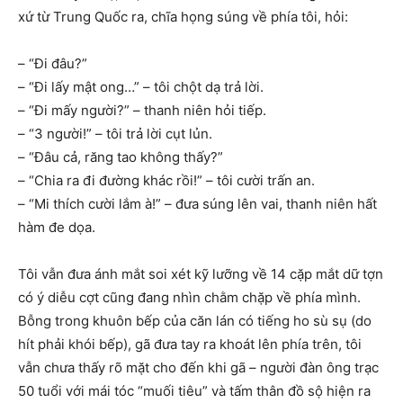
xứ từ Trung Quốc ra, chĩa họng súng về phía tôi, hỏi:
– “Đi đâu?”
– “Đi lấy mật ong…” – tôi chột dạ trả lời.
– “Đi mấy người?” – thanh niên hỏi tiếp.
– “3 người!” – tôi trả lời cụt lủn.
– “Đâu cả, răng tao không thấy?”
– “Chia ra đi đường khác rồi!” – tôi cười trấn an.
– “Mi thích cười lắm à!” – đưa súng lên vai, thanh niên hất
hàm đe dọa.
Tôi vẫn đưa ánh mắt soi xét kỹ lưỡng về 14 cặp mắt dữ tợn
có ý diễu cợt cũng đang nhìn chằm chặp về phía mình.
Bỗng trong khuôn bếp của căn lán có tiếng ho sù sụ (do
hít phải khói bếp), gã đưa tay ra khoát lên phía trên, tôi
vẫn chưa thấy rõ mặt cho đến khi gã – người đàn ông trạc
50 tuổi với mái tóc “muối tiêu” và tấm thân đồ sộ hiện ra