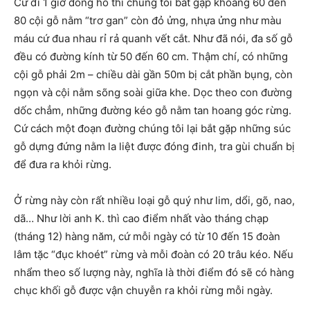
Cứ đi 1 giờ đồng hồ thì chúng tôi bắt gặp khoảng 60 đến
80 cội gỗ nằm “trơ gan” còn đỏ ửng, nhựa ửng như màu
máu cứ đua nhau rỉ rả quanh vết cắt. Như đã nói, đa số gỗ
đều có đường kính từ 50 đến 60 cm. Thậm chí, có những
cội gỗ phải 2m – chiều dài gần 50m bị cắt phần bụng, còn
ngọn và cội nằm sõng soài giữa khe. Dọc theo con đường
dốc chẳm, những đường kéo gỗ nằm tan hoang góc rừng.
Cứ cách một đoạn đường chúng tôi lại bắt gặp những súc
gỗ dựng đứng nằm la liệt được đóng đinh, tra gùi chuẩn bị
để đưa ra khỏi rừng.
Ở rừng này còn rất nhiều loại gỗ quý như lim, dổi, gõ, nao,
dã… Như lời anh K. thì cao điểm nhất vào tháng chạp
(tháng 12) hàng năm, cứ mỗi ngày có từ 10 đến 15 đoàn
lâm tặc “đục khoét” rừng và mỗi đoàn có 20 trâu kéo. Nếu
nhẩm theo số lượng này, nghĩa là thời điểm đó sẽ có hàng
chục khối gỗ được vận chuyễn ra khỏi rừng mỗi ngày.