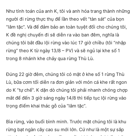
Như tính toán của anh K, tôi và anh hóa trang thành những
người đi rừng thực thụ để lần theo vết “tàn sát” của bọn
“lâm tặc”. Và để đảm bảo an toàn tuyệt đối cho chúng tôi,
K đề nghị chuyến đi sẽ diễn ra vào ban đêm, nghĩa là
chúng tôi bắt đầu lội rừng vào lúc 17 giờ chiều (tôi “nhập
rừng” theo K từ ngày 13/8 – PV) và sẽ ngủ lại khe số 1
trong 8 nhánh khe chảy qua rừng Thù Lù.
Đúng 22 giờ đêm, chúng tôi có mặt ở khe số 1 rừng Thù
Lù, bữa cơm tối diễn ra đơn giản với món cá khe rất ngon
do K “tự chế”. K dặn dò chúng tôi phải nhanh chóng chợp
mắt để đến 3 giờ sáng ngày 14/8 thì tiếp tục lội rừng vào
trọng điểm khai thác gỗ của “lâm tặc”.
Bìa rừng, vào buổi bình minh. Trước mặt chúng tôi là khu
rừng bạt ngàn cây cao su mới lớn. Cứ như là một sự sắp