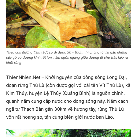
Theo con đường “lâm tặc”, cứ đi được 50 - 100m thì chúng tôi lại gặp những
súc gỗ có đường kính rất lớn, nằm ngổn ngang giữa đường đi chờ trâu kéo ra
khỏi rừng
ThienNhien.Net – Khởi nguyên của dòng sông Long Đại,
đoạn rừng Thù Lù (còn được gọi với cái tên Vít Thù Lù), xã
Kim Thủy, huyện Lệ Thủy (Quảng Bình) là nguồn chính,
quanh năm cung cấp nước cho dòng sông này. Nằm cách
ngã tư Thạch Bàn gần 30km về hướng tây, rừng Thù Lù
vốn rất hoang sơ, tận cùng biên giới nước bạn Lào.