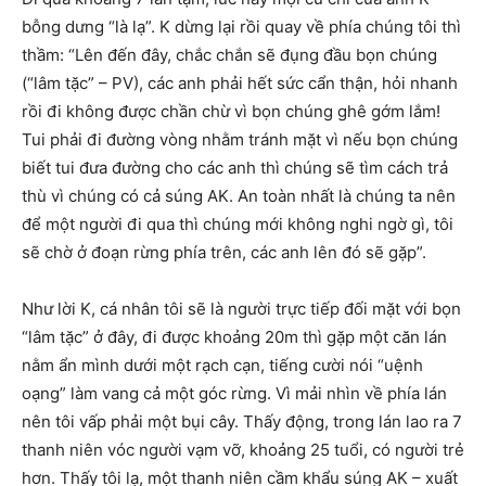
bỗng dưng “là lạ”. K dừng lại rồi quay về phía chúng tôi thì
thầm: “Lên đến đây, chắc chắn sẽ đụng đầu bọn chúng
(“lâm tặc” – PV), các anh phải hết sức cẩn thận, hỏi nhanh
rồi đi không được chần chừ vì bọn chúng ghê gớm lắm!
Tui phải đi đường vòng nhằm tránh mặt vì nếu bọn chúng
biết tui đưa đường cho các anh thì chúng sẽ tìm cách trả
thù vì chúng có cả súng AK. An toàn nhất là chúng ta nên
để một người đi qua thì chúng mới không nghi ngờ gì, tôi
sẽ chờ ở đoạn rừng phía trên, các anh lên đó sẽ gặp”.
Như lời K, cá nhân tôi sẽ là người trực tiếp đối mặt với bọn
“lâm tặc” ở đây, đi được khoảng 20m thì gặp một căn lán
nằm ẩn mình dưới một rạch cạn, tiếng cười nói “uệnh
oạng” làm vang cả một góc rừng. Vì mải nhìn về phía lán
nên tôi vấp phải một bụi cây. Thấy động, trong lán lao ra 7
thanh niên vóc người vạm vỡ, khoảng 25 tuổi, có người trẻ
hơn. Thấy tôi lạ, một thanh niên cầm khẩu súng AK – xuất