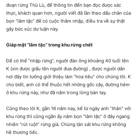
đoạn rừng Thù Lù, để thông tin đến bạn đọc được xác
thực, khách quan hơn, người viết đã lần theo dấu chân của
bọn “lâm tặc” để có cuộc thâm nhập, điều tra về sự thật
gây bức xúc dư luận này.
Giáp mặt “lâm tặc” trong khu rừng chết
Để có thể “nhập rừng”, người đàn ông khoảng 40 tuổi tên
K (xin được giấu tên người đưa đường) , được người dân
nơi đây tin tưởng giới thiệu làm “hoa tiêu” cho chúng tôi. K
cho biết, anh có thể thuộc hết những gốc cây, đường hẻm
ở khu rừng này, như đã nắm trong lòng bàn tay.
Cũng theo lời K, gần 16 năm nay, kể từ ngày anh “thân” với
khu rừng thì cũng ngần ấy năm bọn “lâm tặc” ở đây ngang
nhiên “rút ruột” rừng già. Chúng tàn sát khu rừng không
hề thương tiếc.