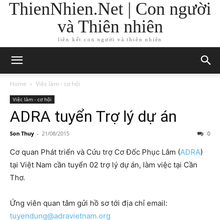
ThienNhien.Net | Con người
và Thiên nhiên
liên kết con người và thiên nhiên
Home
Việc làm - cơ hội
Việc làm - cơ hội
ADRA tuyển Trợ lý dự án
Son Thuy
-
21/08/2015
0
Cơ quan Phát triển và Cứu trợ Cơ Đốc Phục Lâm (
ADRA
)
tại Việt Nam cần tuyển 02 trợ lý dự án, làm việc tại Cần
Thơ.
Ứng viên quan tâm gửi hồ sơ tới địa chỉ email:
tuyendung@adravietnam.org