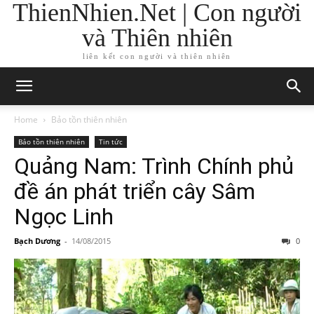
ThienNhien.Net | Con người
và Thiên nhiên
liên kết con người và thiên nhiên
Home
Bảo tồn thiên nhiên
Bảo tồn thiên nhiên
Tin tức
Quảng Nam: Trình Chính phủ
đề án phát triển cây Sâm
Ngọc Linh
Bạch Dương
-
14/08/2015
0