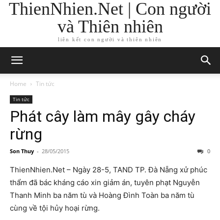
ThienNhien.Net | Con người
và Thiên nhiên
liên kết con người và thiên nhiên
Home
Tin tức
Tin tức
Phát cây làm mây gây cháy
rừng
Son Thuy
-
28/05/2015
0
ThienNhien.Net – Ngày 28-5, TAND TP. Đà Nẵng xử phúc
thẩm đã bác kháng cáo xin giảm án, tuyên phạt Nguyễn
Thanh Minh ba năm tù và Hoàng Đình Toàn ba năm tù
cùng về tội hủy hoại rừng.