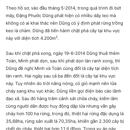
Theo hồ sơ, vào đầu tháng 5-2014, trong quá trình đi bứt
mây, Đặng Phước Dũng phát hiện có nhiều dây leo mà
không có ai khai thác nên Dũng có ý định phát rừng trồng
keo lá chàm. Dũng đã tiến hành chặt phá cây tại khu vực
2
này với diện tích 4.200m
.
Sau khi chặt phá xong, ngày 19-6-2014 Dũng thuê thêm
Toàn, Minh phát dọn, sau khi phát dọn làn ranh xong, thì
Dũng đề nghị Minh và Toàn cùng đốt lá cây tại diện tích
làn ranh. Hai ngày sau cả ba đến đốt lá cây tại khu vực
này. Tuy nhiên do trời nắng nóng, có gió mạnh nên lửa
cháy sang khu vực khác. Dũng liền gọi điện báo cáo lãnh
đạo xã. Sau đó hàng trăm cảnh sát chữa cháy, kiểm lâm
cùng người dân được huy động dập lửa nhưng vẫn gây
cháy hơn 100 ha rừng, trong đó, thiệt hại rừng đặc dụng là
35,68ha, rừng sản xuất là 70,35ha, khiến gần 2.300 cây bị
chết do cháy, thiệt hại hơn 1,1 tỉ đồng. Trong vụ án này,