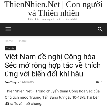
ThienNhien.Net | Con người
và Thiên nhiên
liên kết con người và thiên nhiên
Home
Tin tức
Tin tức
Việt Nam đề nghị Cộng hòa
Séc mở rộng hợp tác về thích
ứng với biến đổi khí hậu
Son Thuy
-
14/05/2015
0
ThienNhien.Net – Trong chuyến thăm Cộng hòa Séc của
Chủ tịch nước Trương Tấn Sang từ ngày 10-13/5, hai bên
đã ra Tuyên bố chung.