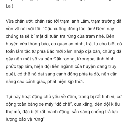
Lai).
Vừa chân ướt, chân ráo tới trạm, anh Lâm, trạm trưởng đã
vồn vã nói với tôi: “Cậu xuống đúng lúc lắm! Đêm nay
chúng ta sẽ bí mật đi tuần tra rừng của trạm nhé. Bên
huyện vừa thông báo, cơ quan an ninh, trật tự cho biết có
toán lâm tặc từ phía Bắc mới xâm nhập địa bàn, chúng đã
gây nên một số vụ bên Đăk roong, Krongpa, tình hình
phức tạp lắm, hiện đội liên ngành của huyện đang truy
quét, có thể nó dạt sang cánh đông phía ta đó, nên cần
nâng cao cảnh giác, phát hiện kịp thời.
Tụi này hoạt động chủ yếu về đêm, trang bị rất tinh vi, cơ
động toàn bằng xe máy “độ chế”, cưa xăng, đèn đội kiểu
thợ mỏ, đặc biệt rất manh động, sẵn sàng chống trả lực
lượng bảo vệ rừng”.