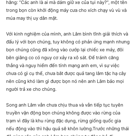
hăng: “Các anh là ai mà dám giữ xe của tụi này?”, một tên
trong bọn còn khởi động máy cưa cho xích chạy vù vù và
múa may thị uy dằn mặt.
Với kinh nghiệm của mình, anh Lâm bình tĩnh giải thích và
đấu lý với bọn chúng, tuy không có phản ứng mạnh nhưng
bọn chúng cũng đã xông vào cướp lại chiếc xe máy, đôi
bên giằng co có nguy cơ xảy ra xô sát. Để tránh căng
thẳng và nguy hiểm đến tính mạng anh em, vì sự việc
chưa có gì cụ thể, chưa bắt được quả tang lâm tặc hạ cây
nên cũng khó làm gì được bọn nó nên anh Lâm bảo mọi
người trả xe cho chúng.
Song anh Lâm vẫn chưa chịu thua và vẫn tiếp tục tuyên
truyền vận động bọn chúng không được vào rừng của
trạm vì đây là khu rừng đặc dụng, rừng giống quốc gia
nếu động vào thì hậu quả sẽ khôn lường.Trước những thái