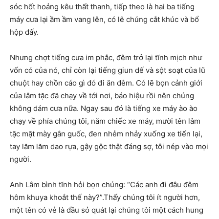
sóc hốt hoảng kêu thất thanh, tiếp theo là hai ba tiếng
máy cưa lại ầm ầm vang lên, có lẽ chúng cắt khúc và bổ
hộp đấy.
Nhưng chợt tiếng cưa im phắc, đêm trở lại tĩnh mịch như
vốn có của nó, chỉ còn lại tiếng giun dế và sột soạt của lũ
chuột hay chồn cáo gì đó đi ăn đêm. Có lẽ bọn cảnh giới
của lâm tặc đã chạy về tới nơi, báo hiệu rồi nên chúng
không dám cưa nữa. Ngay sau đó là tiếng xe máy ào ào
chạy về phía chúng tôi, năm chiếc xe máy, mười tên lâm
tặc mặt mày gân guốc, đen nhẻm nhảy xuống xe tiến lại,
tay lăm lăm dao rựa, gậy gộc thật đáng sợ, tôi nép vào mọi
người.
Anh Lâm bình tĩnh hỏi bọn chúng: “Các anh đi đâu đêm
hôm khuya khoắt thế này?”.Thấy chúng tôi ít người hơn,
một tên có vẻ là đầu sỏ quát lại chúng tôi một cách hung