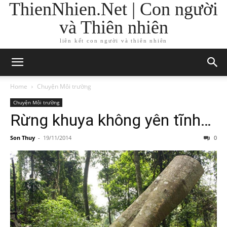
ThienNhien.Net | Con người
và Thiên nhiên
liên kết con người và thiên nhiên
Home
Chuyện Môi trường
Chuyện Môi trường
Rừng khuya không yên tĩnh…
Son Thuy
-
19/11/2014
0