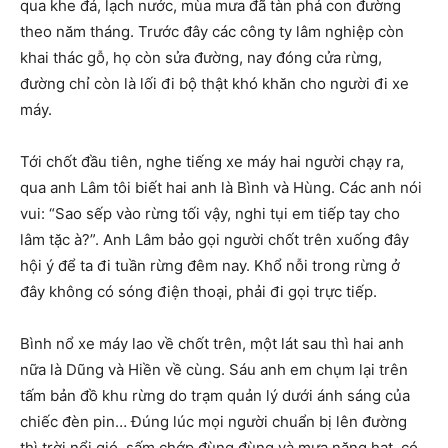
qua khe đá, lạch nước, mùa mưa đã tàn phá con đường
theo năm tháng. Trước đây các công ty lâm nghiệp còn
khai thác gỗ, họ còn sửa đường, nay đóng cửa rừng,
đường chỉ còn là lối đi bộ thật khó khăn cho người đi xe
máy.
Tới chốt đầu tiên, nghe tiếng xe máy hai người chạy ra,
qua anh Lâm tôi biết hai anh là Bình và Hùng. Các anh nói
vui: “Sao sếp vào rừng tối vậy, nghi tụi em tiếp tay cho
lâm tặc à?”. Anh Lâm bảo gọi người chốt trên xuống đây
hội ý để ta đi tuần rừng đêm nay. Khổ nỗi trong rừng ở
đây không có sóng điện thoại, phải đi gọi trực tiếp.
Bình nổ xe máy lao về chốt trên, một lát sau thì hai anh
nữa là Dũng và Hiền về cùng. Sáu anh em chụm lại trên
tấm bản đồ khu rừng do trạm quản lý dưới ánh sáng của
chiếc đèn pin… Đúng lúc mọi người chuẩn bị lên đường
thì trời nổi gió, sấm chớp đùng đùng và mưa nặng hạt, có