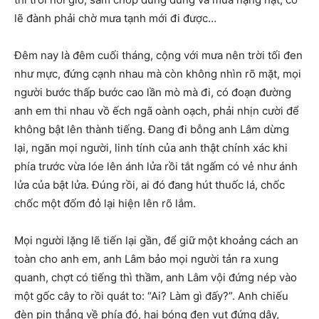
lẽ đành phải chờ mưa tạnh mới đi được…
Đêm nay là đêm cuối tháng, cộng với mưa nên trời tối đen
như mực, đứng cạnh nhau mà còn không nhìn rõ mặt, mọi
người bước thấp bước cao lần mò mà đi, có đoạn đường
anh em thi nhau vồ ếch ngã oành oạch, phải nhịn cười để
không bật lên thành tiếng. Đang đi bỗng anh Lâm dừng
lại, ngăn mọi người, linh tính của anh thật chính xác khi
phía trước vừa lóe lên ánh lửa rồi tắt ngấm có vẻ như ánh
lửa của bật lửa. Đúng rồi, ai đó đang hút thuốc lá, chốc
chốc một đốm đỏ lại hiện lên rõ lắm.
Mọi người lặng lẽ tiến lại gần, để giữ một khoảng cách an
toàn cho anh em, anh Lâm bảo mọi người tản ra xung
quanh, chợt có tiếng thì thầm, anh Lâm vội đứng nép vào
một gốc cây to rồi quát to: “Ai? Làm gì đấy?”. Anh chiếu
đèn pin thẳng về phía đó, hai bóng đen vụt đứng dậy,