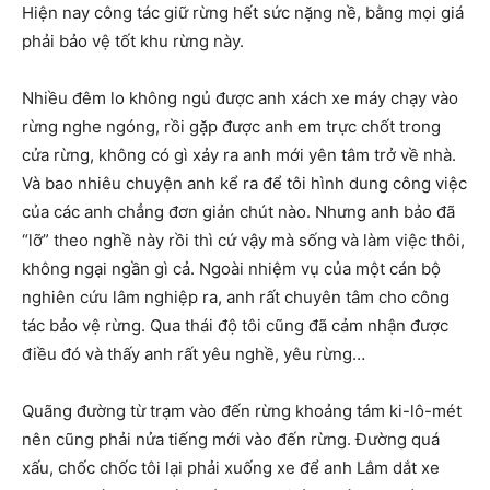
Hiện nay công tác giữ rừng hết sức nặng nề, bằng mọi giá
phải bảo vệ tốt khu rừng này.
Nhiều đêm lo không ngủ được anh xách xe máy chạy vào
rừng nghe ngóng, rồi gặp được anh em trực chốt trong
cửa rừng, không có gì xảy ra anh mới yên tâm trở về nhà.
Và bao nhiêu chuyện anh kể ra để tôi hình dung công việc
của các anh chẳng đơn giản chút nào. Nhưng anh bảo đã
“lỡ” theo nghề này rồi thì cứ vậy mà sống và làm việc thôi,
không ngại ngần gì cả. Ngoài nhiệm vụ của một cán bộ
nghiên cứu lâm nghiệp ra, anh rất chuyên tâm cho công
tác bảo vệ rừng. Qua thái độ tôi cũng đã cảm nhận được
điều đó và thấy anh rất yêu nghề, yêu rừng…
Quãng đường từ trạm vào đến rừng khoảng tám ki-lô-mét
nên cũng phải nửa tiếng mới vào đến rừng. Đường quá
xấu, chốc chốc tôi lại phải xuống xe để anh Lâm dắt xe