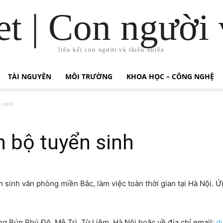
t | Con người 
liên kết con người và thiên nhiên
TÀI NGUYÊN
MÔI TRƯỜNG
KHOA HỌC – CÔNG NGHỆ
 sinh
 bộ tuyển sinh
sinh văn phòng miền Bắc, làm việc toàn thời gian tại Hà Nội. Ứn
g Bún Phú Đô, Mễ Trì, Từ Liêm, Hà Nội hoặc về địa chỉ email:
d