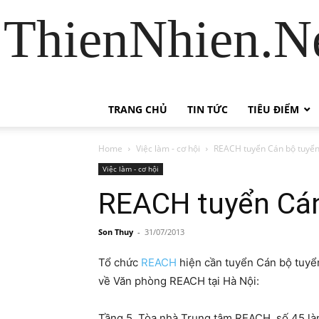
ThienNhien.Ne
TRANG CHỦ
TIN TỨC
TIÊU ĐIỂM
Home
Việc làm - cơ hội
REACH tuyển Cán bộ tuyển
Việc làm - cơ hội
REACH tuyển Cán
Son Thuy
-
31/07/2013
Tổ chức
REACH
hiện cần tuyển Cán bộ tuyển 
về Văn phòng REACH tại Hà Nội:
Tầng 5, Tòa nhà Trung tâm REACH, số 45 làn