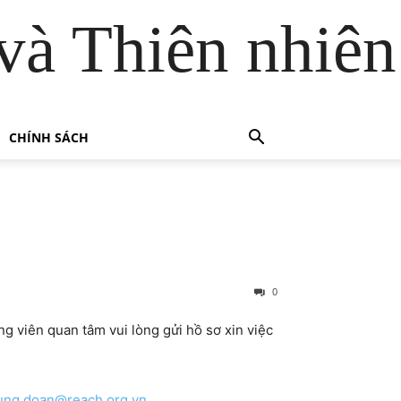
và Thiên nhiên
CHÍNH SÁCH
0
g viên quan tâm vui lòng gửi hồ sơ xin việc
ung.doan@reach.org.vn