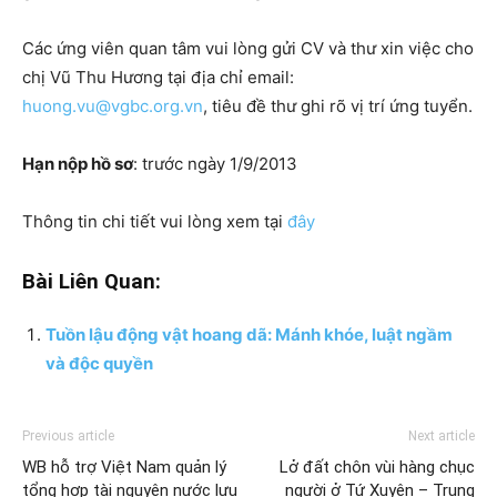
Các ứng viên quan tâm vui lòng gửi CV và thư xin việc cho
chị Vũ Thu Hương tại địa chỉ email:
huong.vu@vgbc.org.vn
, tiêu đề thư ghi rõ vị trí ứng tuyển.
Hạn nộp hồ sơ
: trước ngày 1/9/2013
Thông tin chi tiết vui lòng xem tại
đây
Bài Liên Quan:
Tuồn lậu động vật hoang dã: Mánh khóe, luật ngầm
và độc quyền
Previous article
Next article
WB hỗ trợ Việt Nam quản lý
Lở đất chôn vùi hàng chục
tổng hợp tài nguyên nước lưu
người ở Tứ Xuyên – Trung