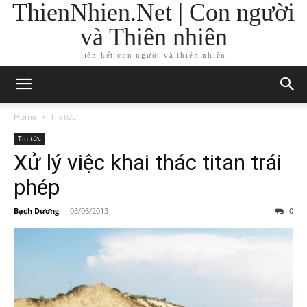
ThienNhien.Net | Con người
và Thiên nhiên
liên kết con người và thiên nhiên
Home
Tin tức
Tin tức
Xử lý việc khai thác titan trái
phép
Bạch Dương
-
03/06/2013
0