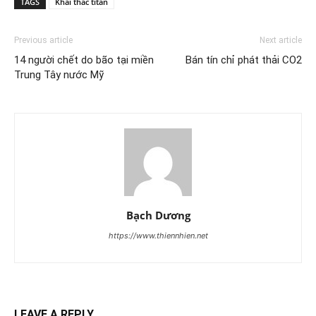
TAGS
Khai thác titan
Previous article
Next article
14 người chết do bão tại miền
Bán tín chỉ phát thải CO2
Trung Tây nước Mỹ
Bạch Dương
https://www.thiennhien.net
LEAVE A REPLY