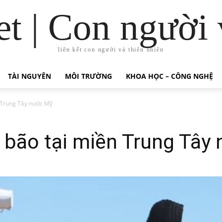
t | Con người 
liên kết con người và thiên nhiên
TÀI NGUYÊN
MÔI TRƯỜNG
KHOA HỌC – CÔNG NGHỆ
n Trung Tây nước Mỹ
 bão tại miền Trung Tây