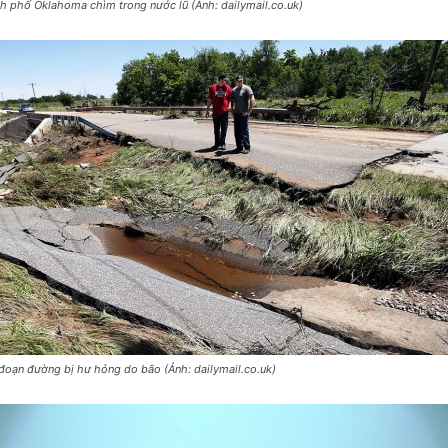
h phố Oklahoma chìm trong nước lũ (Ảnh: dailymail.co.uk)
đoạn đường bị hư hỏng do bão (Ảnh: dailymail.co.uk)