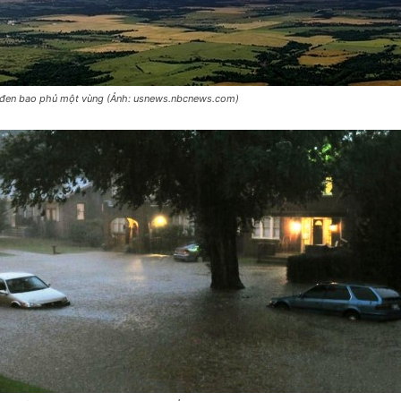
đen bao phủ một vùng (Ảnh: usnews.nbcnews.com)