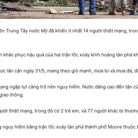
n Trung Tây nước Mỹ đã khiến ít nhất 14 người thiệt mạng, tro
 khắc phục hậu quả của hai trận lốc xoáy kinh hoàng tàn phá kh
c lân cận ngày 31/5, mang theo gió mạnh, mưa to và mưa đá, đã
rạng ngập lụt càng trở nên nguy hiểm. Nước dâng cao đến tận cử
giao thông.
ười thiệt mạng, trong đó có 2 trẻ em, và 77 người khác bị thươn
g nguy hiểm bằng trận lốc xoáy tàn phá thành phố Moore thuộc 