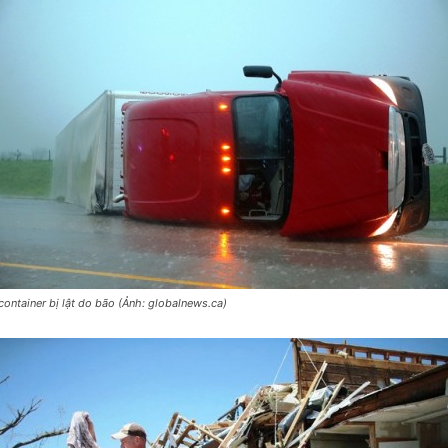
container bị lật do bão (Ảnh: globalnews.ca)