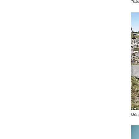
Thàn
Một 