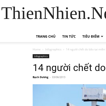
ThienNhien.Ne
TRANG CHỦ
TIN TỨC
TIÊU ĐIỂM
Home
Infographics
14 người chết do bão tại miề
Infographics
14 người chết do
Bạch Dương
-
03/06/2013