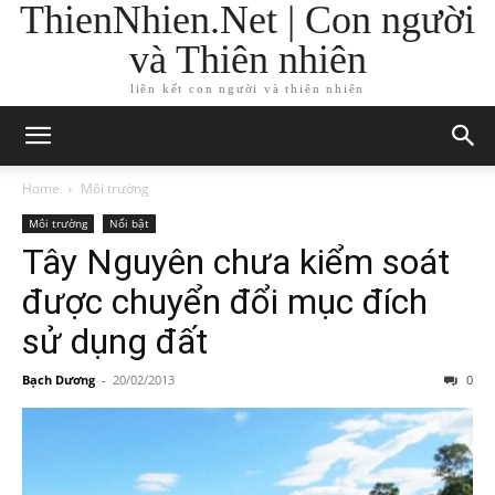
ThienNhien.Net | Con người
và Thiên nhiên
liên kết con người và thiên nhiên
Home
Môi trường
Môi trường
Nổi bật
Tây Nguyên chưa kiểm soát
được chuyển đổi mục đích
sử dụng đất
Bạch Dương
-
20/02/2013
0