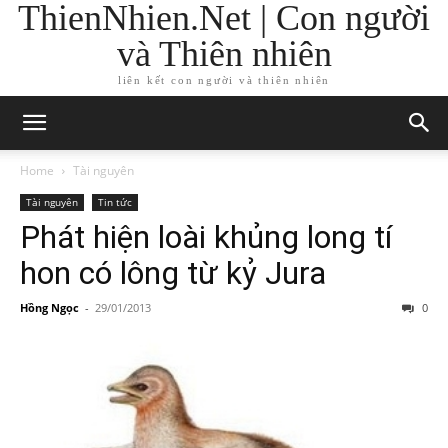
ThienNhien.Net | Con người
và Thiên nhiên
liên kết con người và thiên nhiên
Home
Tài nguyên
Tài nguyên
Tin tức
Phát hiện loài khủng long tí
hon có lông từ kỷ Jura
Hồng Ngọc
-
29/01/2013
0