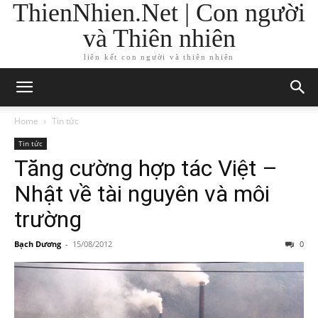
ThienNhien.Net | Con người
và Thiên nhiên
liên kết con người và thiên nhiên
Home
Tin tức
Tin tức
Tăng cường hợp tác Việt –
Nhật về tài nguyên và môi
trường
Bạch Dương
-
15/08/2012
0