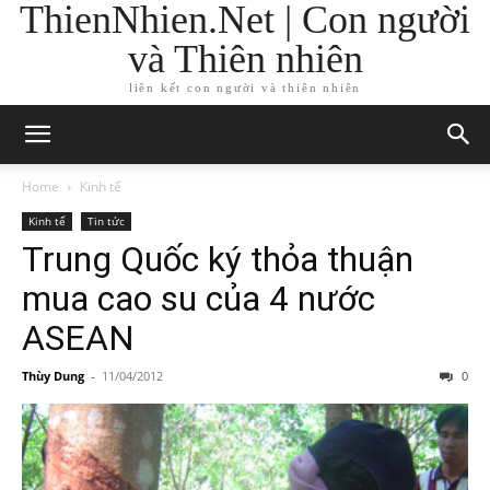
ThienNhien.Net | Con người
và Thiên nhiên
liên kết con người và thiên nhiên
Home
Kinh tế
Kinh tế
Tin tức
Trung Quốc ký thỏa thuận
mua cao su của 4 nước
ASEAN
Thùy Dung
-
11/04/2012
0