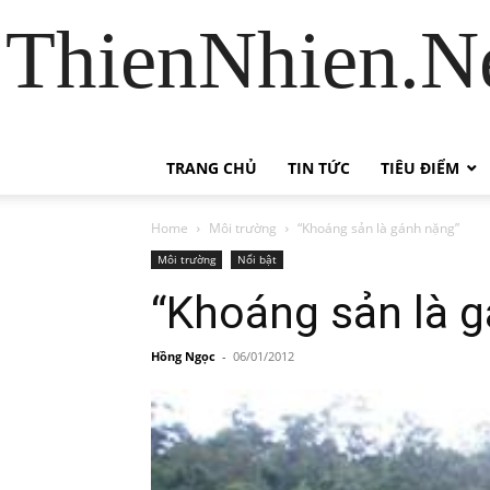
ThienNhien.Ne
TRANG CHỦ
TIN TỨC
TIÊU ĐIỂM
Home
Môi trường
“Khoáng sản là gánh nặng”
Môi trường
Nổi bật
“Khoáng sản là 
Hồng Ngọc
-
06/01/2012