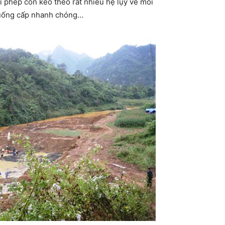
ái phép còn kéo theo rất nhiều hệ lụy về môi
, xuống cấp nhanh chóng…