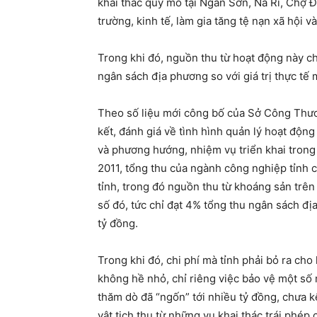
khai thác quy mô tại Ngân Sơn, Na Rì, Chợ Đồ
trường, kinh tế, làm gia tăng tệ nạn xã hội
Trong khi đó, nguồn thu từ hoạt động này c
ngân sách địa phương so với giá trị thực tế 
Theo số liệu mới công bố của Sở Công Thươn
kết, đánh giá về tình hình quản lý hoạt động
và phương hướng, nhiệm vụ triển khai trong
2011, tổng thu của ngành công nghiệp tỉnh c
tỉnh, trong đó nguồn thu từ khoáng sản trê
số đó, tức chỉ đạt 4% tổng thu ngân sách đ
tỷ đồng.
Trong khi đó, chi phí mà tỉnh phải bỏ ra ch
không hề nhỏ, chỉ riêng việc bảo vệ một số
thăm dò đã “ngốn” tới nhiều tỷ đồng, chưa k
vật tịch thu từ những vụ khai thác trái phép