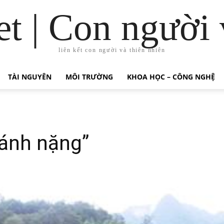
t | Con người 
liên kết con người và thiên nhiên
TÀI NGUYÊN
MÔI TRƯỜNG
KHOA HỌC – CÔNG NGHỆ
gánh nặng”