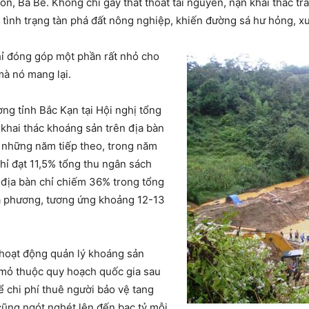
n, Ba Bể. Không chỉ gây thất thoát tài nguyên, nạn khai thác tr
 và tình trạng tàn phá đất nông nghiệp, khiến đường sá hư hỏng
hỉ đóng góp một phần rất nhỏ cho
mà nó mang lại.
g tỉnh Bắc Kạn tại Hội nghị tổng
 khai thác khoáng sản trên địa bàn
 những năm tiếp theo, trong năm
hỉ đạt 11,5% tổng thu ngân sách
n địa bàn chỉ chiếm 36% trong tổng
ịa phương, tương ứng khoảng 12-13
o hoạt động quản lý khoáng sản
 mỏ thuộc quy hoạch quốc gia sau
ể chi phí thuê người bảo vệ tang
 cũng ngót nghét lên đến bạc tỷ mỗi