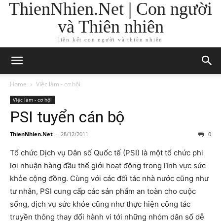
ThienNhien.Net | Con người
và Thiên nhiên
liên kết con người và thiên nhiên
Home
Việc làm - cơ hội
Việc làm - cơ hội
PSI tuyển cán bộ
ThienNhien.Net
-
28/12/2011
0
Tổ chức Dịch vụ Dân số Quốc tế (PSI) là một tổ chức phi
lợi nhuận hàng đầu thế giới hoạt động trong lĩnh vực sức
khỏe cộng đồng. Cùng với các đối tác nhà nước cũng như
tư nhân, PSI cung cấp các sản phẩm an toàn cho cuộc
sống, dịch vụ sức khỏe cũng như thực hiện công tác
truyền thông thay đổi hành vi tới những nhóm dân số dễ