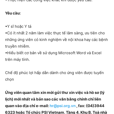
Yêu cầu:
•Y sĩ hoặc Y tá
•Có ít nhất 2 năm làm việc thực tế lâm sàng, ưu tiên cho
những ứng viên có kinh nghiệm về nội khoa hay các bệnh
truyền nhiễm.
•Hiểu biết cơ bản về sử dụng Microsoft Word và Excel
trên máy tính.
Chế độ phúc lợi hấp dẫn dành cho ứng viên được tuyển
chọn
Ứng viên quan tâm xin mời gửi thư xin việc và hồ sơ (lý
lịch) mới nhất và bản sao các văn bằng chính chỉ liên
quan vào địa chỉ e-mail:
hr@psi.org.vn
, fax: (04)3944
6323 hoặc Tổ chức PSI Vietnam, Tầng 4, Khu B, Toà nhà