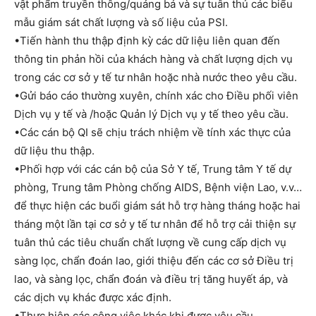
vật phẩm truyền thông/quảng bá và sự tuân thủ các biểu
mẫu giám sát chất lượng và số liệu của PSI.
•Tiến hành thu thập định kỳ các dữ liệu liên quan đến
thông tin phản hồi của khách hàng và chất lượng dịch vụ
trong các cơ sở y tế tư nhân hoặc nhà nước theo yêu cầu.
•Gửi báo cáo thường xuyên, chính xác cho Điều phối viên
Dịch vụ y tế và /hoặc Quản lý Dịch vụ y tế theo yêu cầu.
•Các cán bộ QI sẽ chịu trách nhiệm về tính xác thực của
dữ liệu thu thập.
•Phối hợp với các cán bộ của Sở Y tế, Trung tâm Y tế dự
phòng, Trung tâm Phòng chống AIDS, Bệnh viện Lao, v.v…
để thực hiện các buổi giám sát hỗ trợ hàng tháng hoặc hai
tháng một lần tại cơ sở y tế tư nhân để hỗ trợ cải thiện sự
tuân thủ các tiêu chuẩn chất lượng về cung cấp dịch vụ
sàng lọc, chẩn đoán lao, giới thiệu đến các cơ sở Điều trị
lao, và sàng lọc, chẩn đoán và điều trị tăng huyết áp, và
các dịch vụ khác được xác định.
•Thực hiện các công việc khác khi được yêu cầu.