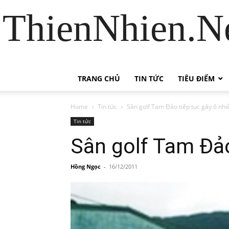
ThienNhien.Ne
TRANG CHỦ
TIN TỨC
TIÊU ĐIỂM
Home
Tin tức
Sân golf Tam Đảo tiếp tục gây ô nh
Tin tức
Sân golf Tam Đảo
Hồng Ngọc
-
16/12/2011