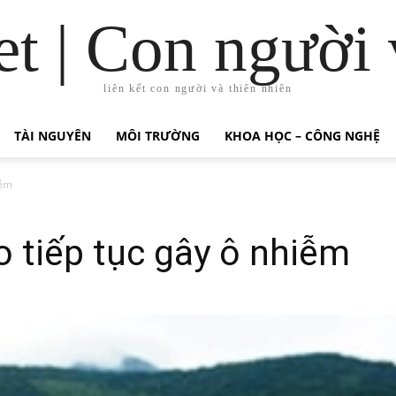
t | Con người 
liên kết con người và thiên nhiên
TÀI NGUYÊN
MÔI TRƯỜNG
KHOA HỌC – CÔNG NGHỆ
iễm
 tiếp tục gây ô nhiễm