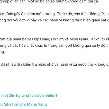
ghiệp ở lân cận. Một số hộ có ao nhưng không dám thả cá.
 Tam Đảo gây ô nhiễm môi trường. Trước đó, vào thời điểm giữa
ồng đối với đơn vị này về các hành vi không thực hiện giám sát 
trên địa phận ba xã Hợp Châu, Hồ Sơn và Minh Quan. Từ khi đi 
trùng và các hóa chất khác từ trong sân golf không qua xử lý đổ
ng.
 đã nhiều lần kiểm tra nhắc nhở về hành vi xả nước thải không 
h bị đốn hạ, ai chịu trách nhiệm?
 bị “phá trắng” ở Mang Yang