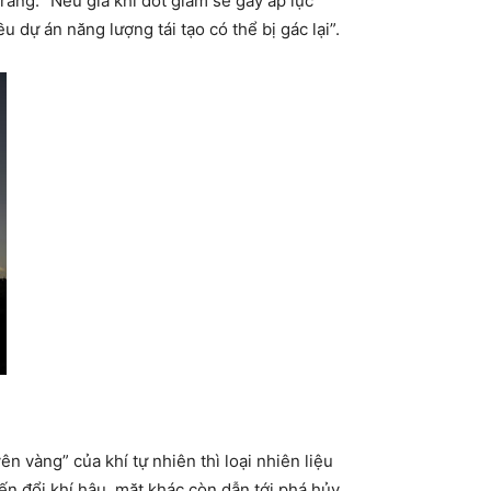
 rằng: “Nếu giá khí đốt giảm sẽ gây áp lực
 dự án năng lượng tái tạo có thể bị gác lại”.
 vàng” của khí tự nhiên thì loại nhiên liệu
ến đổi khí hậu, mặt khác còn dẫn tới phá hủy