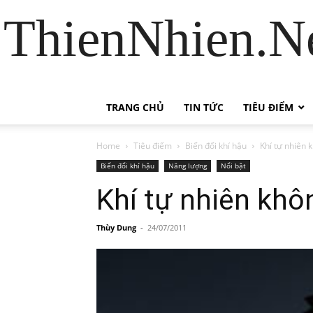
ThienNhien.Ne
TRANG CHỦ
TIN TỨC
TIÊU ĐIỂM
Home
Tiêu điểm
Biến đổi khí hậu
Khí tự nhiên k
Biến đổi khí hậu
Năng lượng
Nổi bật
Khí tự nhiên khôn
Thùy Dung
-
24/07/2011