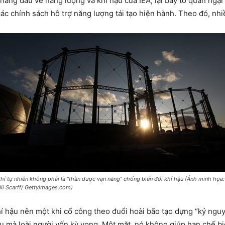
 hàng đầu về năng lượng và khí hậu của IEA, lại bày tỏ quan ngại
các chính sách hỗ trợ năng lượng tái tạo hiện hành. Theo đó, nhiều
hí tự nhiên không phải là “thần dược vạn năng” chống biến đổi khí hậu (Ảnh minh họa:
li Scarff/ Gettyimages.com)
í hậu nên một khi cố công theo đuổi hoài bão tạo dựng “kỷ nguyên
êu mà loài người vốn kỳ vọng. Một mặt, nó không giúp hạn chế bi