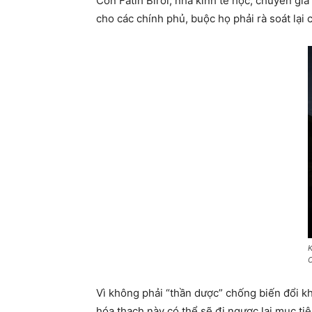
Còn Fatih Birol, nhà kinh tế học, chuyên gia
cho các chính phủ, buộc họ phải rà soát lại 
K
O
Vì không phải “thần dược” chống biến đổi kh
hóa thạch này có thể sẽ đi ngược lại mục ti