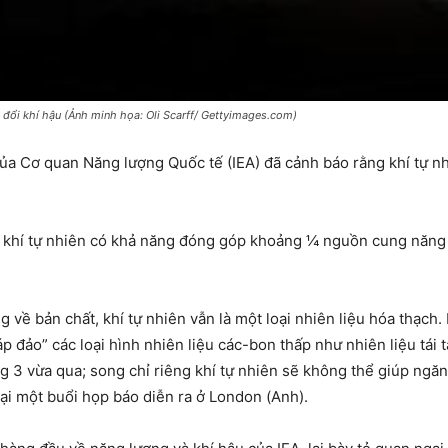
 đổi khí hậu (Ảnh minh họa: Oli Scarff/ Gettyimages.com)
a Cơ quan Năng lượng Quốc tế (IEA) đã cảnh báo rằng khí tự nh
 khí tự nhiên có khả năng đóng góp khoảng ¼ nguồn cung năng l
g về bản chất, khí tự nhiên vẫn là một loại nhiên liệu hóa thạch
p đảo” các loại hình nhiên liệu các-bon thấp như nhiên liệu tái t
 3 vừa qua; song chỉ riêng khí tự nhiên sẽ không thể giúp ngăn
ại một buổi họp báo diễn ra ở London (Anh).