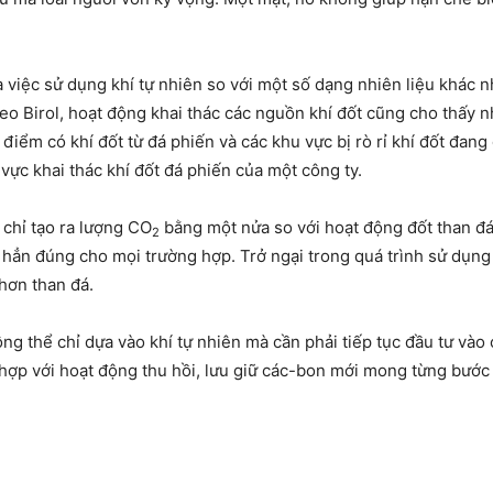
a việc sử dụng khí tự nhiên so với một số dạng nhiên liệu khác nh
o Birol, hoạt động khai thác các nguồn khí đốt cũng cho thấy n
iểm có khí đốt từ đá phiến và các khu vực bị rò rỉ khí đốt đang
vực khai thác khí đốt đá phiến của một công ty.
í chỉ tạo ra lượng CO
bằng một nửa so với hoạt động đốt than đ
2
 hẳn đúng cho mọi trường hợp. Trở ngại trong quá trình sử dụng k
 hơn than đá.
ông thể chỉ dựa vào khí tự nhiên mà cần phải tiếp tục đầu tư vào 
hợp với hoạt động thu hồi, lưu giữ các-bon mới mong từng bước đ