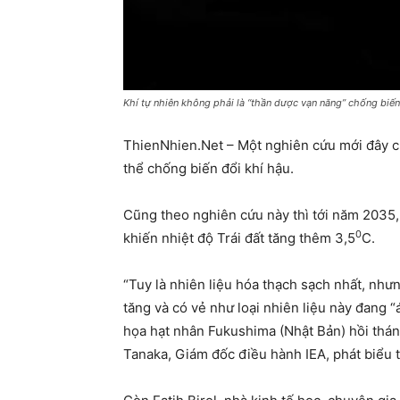
Khí tự nhiên không phải là “thần dược vạn năng” chống biến
ThienNhien.Net – Một nghiên cứu mới đây củ
thể chống biến đổi khí hậu.
Cũng theo nghiên cứu này thì tới năm 2035,
0
khiến nhiệt độ Trái đất tăng thêm 3,5
C.
“Tuy là nhiên liệu hóa thạch sạch nhất, nhưn
tăng và có vẻ như loại nhiên liệu này đang “á
họa hạt nhân Fukushima (Nhật Bản) hồi tháng
Tanaka, Giám đốc điều hành IEA, phát biểu t