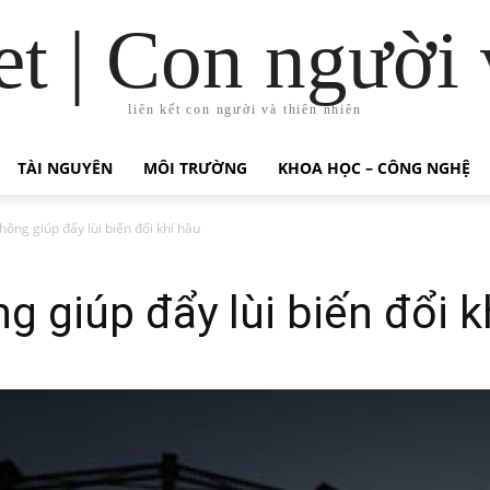
t | Con người 
liên kết con người và thiên nhiên
TÀI NGUYÊN
MÔI TRƯỜNG
KHOA HỌC – CÔNG NGHỆ
hông giúp đẩy lùi biến đổi khí hậu
g giúp đẩy lùi biến đổi k