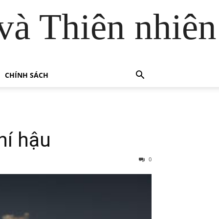
và Thiên nhiên
CHÍNH SÁCH
hí hậu
0