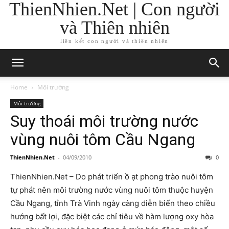
ThienNhien.Net | Con người
và Thiên nhiên
liên kết con người và thiên nhiên
Home
Môi trường
Môi trường
Suy thoái môi trường nước
vùng nuôi tôm Cầu Ngang
ThienNhien.Net
-
04/09/2010
0
ThienNhien.Net – Do phát triển ồ ạt phong trào nuôi tôm
tự phát nên môi trường nước vùng nuôi tôm thuộc huyện
Cầu Ngang, tỉnh Trà Vinh ngày càng diễn biến theo chiều
hướng bất lợi, đặc biệt các chỉ tiêu về hàm lượng oxy hòa