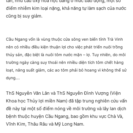
tan, nhu cầu oxy hóa học đang ở mức báo động, một số
điểm nhiễm kim loại nặng, khả năng tự làm sạch của nước
cũng bị suy giảm.
Cầu Ngang vốn là vùng thuộc cửa sông ven biển tỉnh Trà Vinh
nên có nhiều điều kiện thuận lợi cho việc phát triển nuôi trồng
thủy sản, đặc biệt là nuôi tôm nước mặn – lợ. Tuy nhiên, do môi
trường ngày càng suy thoái nên nhiều diện tích tôm chết hàng
loạt, năng suất giảm, các ao tôm phải bỏ hoang vì không thể sử
dụng….
ThS Nguyễn Văn Lân và ThS Nguyễn Đình Vượng (Viện
Khoa học Thủy lợi miền Nam) đã tập trung nghiên cứu vấn
đề này tại một số điểm nóng về môi trường và lây lan dịch
bệnh thuộc huyện Cầu Ngang, bao gồm khu vực Chà Và,
Vĩnh Kim, Thâu Râu và Mỹ Long Nam.