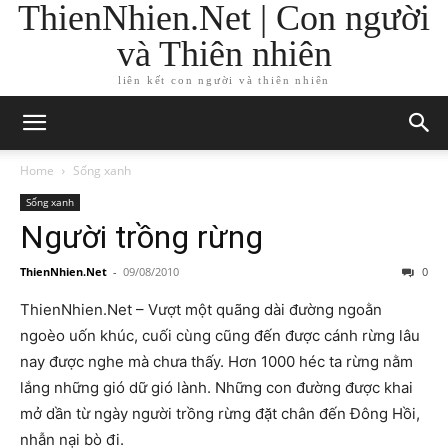
ThienNhien.Net | Con người
và Thiên nhiên
liên kết con người và thiên nhiên
Home
Sống xanh
Sống xanh
Người trồng rừng
ThienNhien.Net
-
09/08/2010
0
ThienNhien.Net – Vượt một quãng dài đường ngoằn
ngoèo uốn khúc, cuối cùng cũng đến được cánh rừng lâu
nay được nghe mà chưa thấy. Hơn 1000 héc ta rừng nằm
lắng những gió dữ gió lành. Những con đường được khai
mở dần từ ngày người trồng rừng đặt chân đến Đông Hồi,
nhẫn nại bò đi.