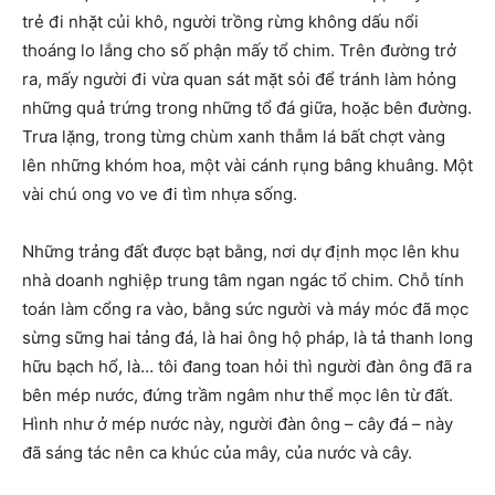
trẻ đi nhặt củi khô, người trồng rừng không dấu nổi
thoáng lo lắng cho số phận mấy tổ chim. Trên đường trở
ra, mấy người đi vừa quan sát mặt sỏi để tránh làm hỏng
những quả trứng trong những tổ đá giữa, hoặc bên đường.
Trưa lặng, trong từng chùm xanh thẫm lá bất chợt vàng
lên những khóm hoa, một vài cánh rụng bâng khuâng. Một
vài chú ong vo ve đi tìm nhựa sống.
Những trảng đất được bạt bằng, nơi dự định mọc lên khu
nhà doanh nghiệp trung tâm ngan ngác tổ chim. Chỗ tính
toán làm cổng ra vào, bằng sức người và máy móc đã mọc
sừng sững hai tảng đá, là hai ông hộ pháp, là tả thanh long
hữu bạch hổ, là… tôi đang toan hỏi thì người đàn ông đã ra
bên mép nước, đứng trầm ngâm như thể mọc lên từ đất.
Hình như ở mép nước này, người đàn ông – cây đá – này
đã sáng tác nên ca khúc của mây, của nước và cây.