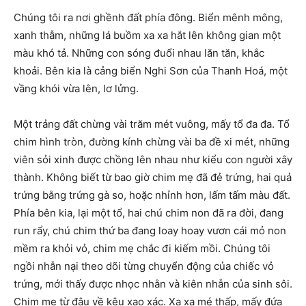
Chúng tôi ra nơi ghềnh đất phía đông. Biển mênh mông,
xanh thẫm, những lá buồm xa xa hắt lên không gian một
màu khó tả. Những con sóng đuổi nhau lăn tăn, khắc
khoải. Bên kia là cảng biển Nghi Sơn của Thanh Hoá, một
vầng khói vừa lên, lơ lửng.
Một trảng đất chừng vài trăm mét vuông, mấy tổ đa đa. Tổ
chim hình tròn, đường kính chừng vài ba đề xi mét, những
viên sỏi xinh được chồng lên nhau như kiểu con người xây
thành. Không biết từ bao giờ chim mẹ đã đẻ trứng, hai quả
trứng bằng trứng gà so, hoặc nhỉnh hơn, lấm tấm màu đất.
Phía bên kia, lại một tổ, hai chú chim non đã ra đời, đang
run rẩy, chú chim thứ ba đang loay hoay vươn cái mỏ non
mềm ra khỏi vỏ, chim mẹ chắc đi kiếm mồi. Chúng tôi
ngồi nhẫn nại theo dõi từng chuyển động của chiếc vỏ
trứng, mới thấy được nhọc nhằn và kiên nhẫn của sinh sôi.
Chim mẹ từ đâu về kêu xao xác. Xa xa mé thấp, mấy đứa