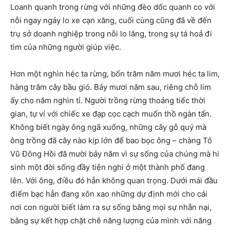
Loanh quanh trong rừng với những đèo dốc quanh co với
nỗi ngay ngáy lo xe cạn xăng, cuối cùng cũng đã về đến
trụ sở doanh nghiệp trong nỗi lo lắng, trong sự tá hoả đi
tìm của những người giúp việc.
Hơn một nghìn héc ta rừng, bốn trăm năm mươi héc ta lim,
hàng trăm cây bầu gió. Bảy mươi năm sau, riêng chỗ lim
ấy cho năm nghìn tỉ. Người trồng rừng thoáng tiếc thời
gian, tự ví với chiếc xe đạp cọc cạch muốn thồ ngàn tấn.
Không biết ngày ông ngã xuống, những cây gỗ quý mà
ông trồng đã cây nào kịp lớn để bao bọc ông – chàng Tô
Vũ Đông Hồi đã mười bảy năm vì sự sống của chúng mà hi
sinh một đời sống đầy tiện nghi ở một thành phố đang
lên. Với ông, điều đó hẳn không quan trọng. Dưới mái đầu
điểm bạc hẳn đang xôn xao những dự định mới cho cái
nơi con người biết làm ra sự sống bằng mọi sự nhẫn nại,
bằng sự kết hợp chặt chẽ năng lượng của mình với năng