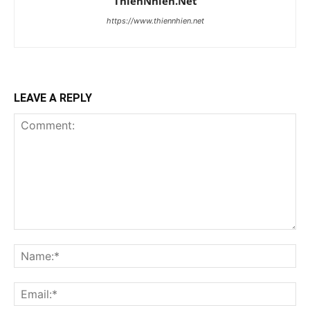
ThienNhien.Net
https://www.thiennhien.net
LEAVE A REPLY