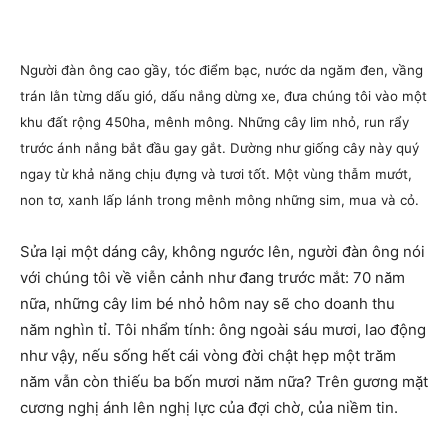
Người đàn ông cao gầy, tóc điểm bạc, nước da ngăm đen, vầng
trán lằn từng dấu gió, dấu nắng dừng xe, đưa chúng tôi vào một
khu đất rộng 450ha, mênh mông. Những cây lim nhỏ, run rẩy
trước ánh nắng bắt đầu gay gắt. Dường như giống cây này quý
ngay từ khả năng chịu đựng và tươi tốt. Một vùng thẫm mướt,
non tơ, xanh lấp lánh trong mênh mông những sim, mua và cỏ.
Sửa lại một dáng cây, không ngước lên, người đàn ông nói
với chúng tôi về viễn cảnh như đang trước mắt: 70 năm
nữa, những cây lim bé nhỏ hôm nay sẽ cho doanh thu
năm nghìn tỉ. Tôi nhẩm tính: ông ngoài sáu mươi, lao động
như vậy, nếu sống hết cái vòng đời chật hẹp một trăm
năm vẫn còn thiếu ba bốn mươi năm nữa? Trên gương mặt
cương nghị ánh lên nghị lực của đợi chờ, của niềm tin.