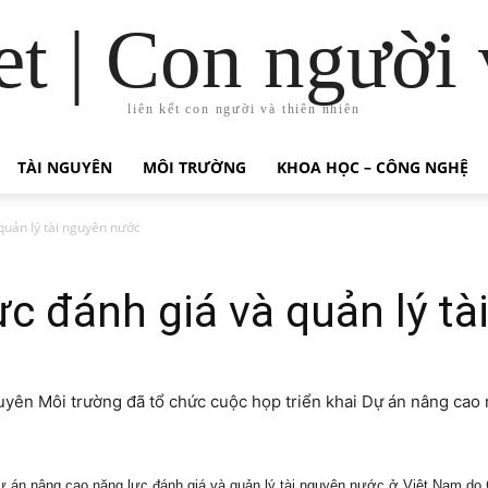
t | Con người 
liên kết con người và thiên nhiên
TÀI NGUYÊN
MÔI TRƯỜNG
KHOA HỌC – CÔNG NGHỆ
quản lý tài nguyên nước
c đánh giá và quản lý t
yên Môi trường đã tổ chức cuộc họp triển khai Dự án nâng cao n
ự án nâng cao năng lực đánh giá và quản lý tài nguyên nước ở Việt Nam do Ch