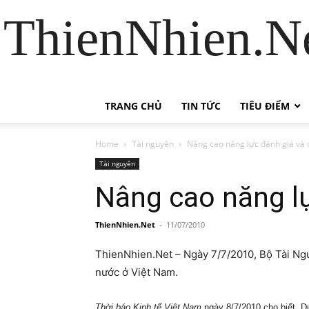
ThienNhien.Ne
TRANG CHỦ
TIN TỨC
TIÊU ĐIỂM
Home
Tài nguyên
Nâng cao năng lực đánh giá và 
Tài nguyên
Nâng cao năng lự
ThienNhien.Net
-
11/07/2010
ThienNhien.Net – Ngày 7/7/2010, Bộ Tài Ngu
nước ở Việt Nam.
Thời báo Kinh tế Việt Nam
ngày 8/7/2010 cho biết, D