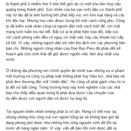
là thành phố ô nhiễm thứ 5 trên thế giới do có một khu liên hợp nấu
quặng trong thành phố. Sức khỏe của ba vạn rưỡi dân cư thành phố
này từ lâu đã bị ảnh hưởng bởi phải tiếp xúc với kim loại nặng và các
khí độc hại. Nhưng mọi việc được bưng bít một cách công phu. Công
ty đã kiểm soát nhân công và người dân một cách triệt để, với một
mạng lưới tuần tra ráo riết. Bất cứ ai bị phát hiện trao đổi, tiếp xúc
với cánh phóng viên đều có nguy cơ mất việc hay các khoản trợ cấp
xã hội. Vì vậy, những người dân trở nên thù địch với các phương tiện
báo chí. Những người công nhân của Doe Run Peru đã phản đối kế
hoạch giải cứu sinh thái để giữ được nguồn việc làm duy nhất của
mình.
Ở những địa phương nơi chính quyền ẩn mình sau những vụ vi phạm
môi trường và công cụ pháp luật không phát huy hiệu lực, nhà báo sẽ
phải đơn thương độc mã “chiến đấu”. Họ cũng sẽ phải gánh chịu rủi ro
bị đối xử bất công. Trong trường hợp này kinh nghiệm của các nhà
báo cho thấy điều quan trọng là phải đưa được câu chuyện của
họ đến được với người dân và được họ ủng hộ.
Tài nguyên thiên nhiên không phải là vô tận. Rừng có thể mọc lại,
nhưng những khu rừng mà con người trồng lại sẽ không bao giờ đa
dạng phong phú được như những khu rừng nguyên sinh đã tồn tại
trước đó hàng ngàn năm. Vì vậy, vấn đề bảo tồn mới được đặt ra.