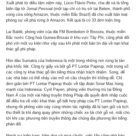
Xuất phát từ điều tâm niệm này, Lúcio Flávio Pinto, cha đẻ và là tổng
biên tập tờ
Jornal Pessoal
(một tạp chí có trụ sở tại Belem, thành phố
vùng cửa sông Amazon, thuộc miền Bắc Brazil) đã cho xuất bản loạt
phóng sự về phá rừng ở Amazon. Kết quả là có 33 đơn kiện ông.
Lai Baldé, phóng viên của đài FM Bombolom ở Bissora, thuộc miền
Bắc nước Cộng hoà Guinea-Bissau ở khu vực Tây Phi, cũng phải đối
phó với một vụ kiện như vậy sau khi phát một bản tin dài về nạn khai
thác gỗ phi pháp.
Hòn đảo Sumatra của Indonesia là một trong những nơi rừng bị tàn
phá khốc liệt. Công ty giấy và bột gỗ PT Lontar Papirup, một trong số
các công ty khai thác gỗ lên tiếng thừa nhận trách nhiệm. Song, để
các nhà báo có thể nhảy vào mổ xẻ câu chuyện thì không dễ. Chỉ
đơn giản bởi PT Lontar Papirup thuộc về tập đoàn Sinar Mas hùng
mạnh của Indonesia.
Cyril Payen, phóng viên thường trú tại Đông
Nam Á của một vài hãng truyền thông Pháp đã quyết định nhập cuộc
để điều tra về việc khai thác gỗ bất hợp pháp của PT Lonter Papirup,
nhưng rồi phóng viên này cùng nhóm tác nghiệp đã bị tạm giữ và tịch
thu thiết bị khi đang quay phim những chiếc xe tải chở gỗ xẻ, mãi cho
tới khi các phương tiện truyền thông đại chúng địa phương lên tiếng
phản đối.
Ngoài sự kiện tụng, hăm dọa và mua chuộc, việc tấn công nhà báo