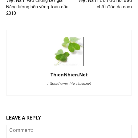
Việt Nam vào chung kết giải
Việt Nam: Còn đó nỗi đau
Năng lượng bền vững toàn cầu
chất độc da cam
2010
ThienNhien.Net
https://www.thiennhien.net
LEAVE A REPLY