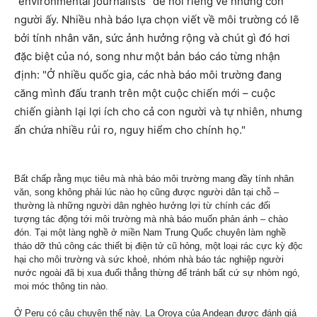
"environmental journalists" để nói riêng về những con
người ấy. Nhiều nhà báo lựa chọn viết về môi trường có lẽ
bởi tính nhân văn, sức ảnh hưởng rộng và chút gì đó hơi
đặc biệt của nó, song như một bản báo cáo từng nhận
định: "Ở nhiều quốc gia, các nhà báo môi trường đang
căng mình đấu tranh trên một cuộc chiến mới – cuộc
chiến giành lại lợi ích cho cả con người và tự nhiên, nhưng
ẩn chứa nhiều rủi ro, nguy hiểm cho chính họ."
Bất chấp rằng mục tiêu mà nhà báo môi trường mang đầy tính nhân
văn, song không phải lúc nào họ cũng được người dân tại chỗ –
thường là những người dân nghèo hưởng lợi từ chính các đối
tượng tác động tới môi trường mà nhà báo muốn phản ánh – chào
đón. Tại một làng nghề ở miền Nam Trung Quốc chuyên làm nghề
tháo dỡ thủ công các thiết bị điện tử cũ hỏng, một loại rác cực kỳ độc
hại cho môi trường và sức khoẻ, nhóm nhà báo tác nghiệp người
nước ngoài đã bị xua đuổi thẳng thừng để tránh bất cứ sự nhòm ngó,
moi móc thông tin nào.
Ở Peru có câu chuyện thế này. La Oroya của Andean được đánh giá