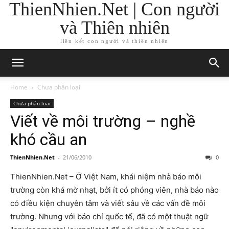
ThienNhien.Net | Con người
và Thiên nhiên
liên kết con người và thiên nhiên
Home
Chưa phân loại
Chưa phân loại
Viết về môi trường – nghề
khó cầu an
ThienNhien.Net
-
21/06/2010
0
ThienNhien.Net – Ở Việt Nam, khái niệm nhà báo môi
trường còn khá mờ nhạt, bởi ít có phóng viên, nhà báo nào
có điều kiện chuyên tâm và viết sâu về các vấn đề môi
trường. Nhưng với báo chí quốc tế, đã có một thuật ngữ