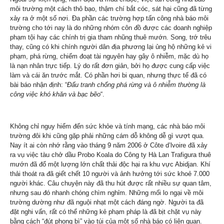
môi trường một cách thô bạo, thậm chí bắt cóc, sát hại cũng đã từng
xảy ra ở một số nơi. Đa phần các trường hợp tấn công nhà báo môi
trường cho tới nay là do những nhóm côn đồ được các doanh nghiệp
phạm tội hay các chính trị gia tham nhũng thuê mướn. Song, trớ trêu
thay, cũng có khi chính người dân địa phương lại ủng hộ những kẻ vi
phạm, phá rừng, chiếm đoạt tài nguyên hay gây ô nhiễm, mặc dù họ
là nạn nhân trực tiếp. Lý do rất đơn giản, bởi họ được cung cấp việc
làm và cái ăn trước mắt. Có phần hơi bi quan, nhưng thực tế đã có
bài báo nhận định: “
Đấu tranh chống phá rừng và ô nhiễm thường là
công việc khó khăn và bạc bẽo
“.
Không chỉ nguy hiểm đến sức khỏe và tính mạng, các nhà báo môi
trường đôi khi cũng gặp phải những cám dỗ không dễ gì vượt qua.
Nay ít ai còn nhớ rằng vào tháng 9 năm 2006 ở Côte d’lvoire đã xảy
ra vụ việc tàu chở dầu Probo Koala do Công ty Hà Lan Trafigura thuê
mướn đã đổ một lượng lớn chất thải độc hại ra khu vực Abidjan. Khí
thải thoát ra đã giết chết 10 người và ảnh hưởng tới sức khoẻ 7.000
người khác. Câu chuyện này đã thu hút được rất nhiều sự quan tâm,
nhưng sau đó nhanh chóng chìm nghỉm. Những mối lo ngại về môi
trường dường như đã nguội nhạt một cách đáng ngờ. Người ta đã
đặt nghi vấn, rất có thể những kẻ phạm pháp là đã bịt chặt vụ này
bằng cách “đút phong bì” vào túi của một số nhà báo có liên quan.