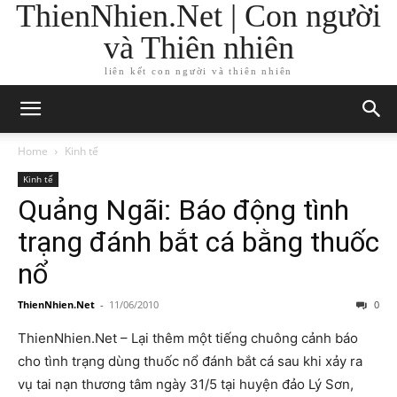
ThienNhien.Net | Con người
và Thiên nhiên
liên kết con người và thiên nhiên
Home
Kinh tế
Kinh tế
Quảng Ngãi: Báo động tình
trạng đánh bắt cá bằng thuốc
nổ
ThienNhien.Net
-
11/06/2010
0
ThienNhien.Net – Lại thêm một tiếng chuông cảnh báo
cho tình trạng dùng thuốc nổ đánh bắt cá sau khi xảy ra
vụ tai nạn thương tâm ngày 31/5 tại huyện đảo Lý Sơn,