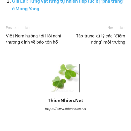
Gia Lai: Từng vạt rừng tự nhiên tiếp tục bị “phá trắng”
ở Mang Yang
Previous article
Next article
Việt Nam hướng tới Hội nghị
Tập trung xử lý các “điểm
thượng đỉnh về bảo tồn hổ
nóng” môi trường
ThienNhien.Net
https://www.thiennhien.net