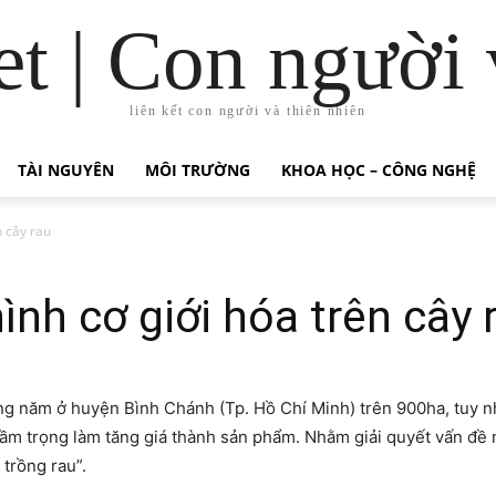
t | Con người 
liên kết con người và thiên nhiên
TÀI NGUYÊN
MÔI TRƯỜNG
KHOA HỌC – CÔNG NGHỆ
n cây rau
ình cơ giới hóa trên cây 
ng năm ở huyện Bình Chánh (Tp. Hồ Chí Minh) trên 900ha, tuy nhi
trầm trọng làm tăng giá thành sản phẩm. Nhằm giải quyết vấn đề
 trồng rau”.