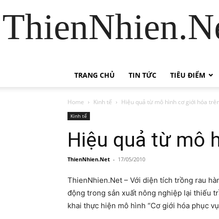
ThienNhien.Ne
TRANG CHỦ
TIN TỨC
TIÊU ĐIỂM
Home
Kinh tế
Hiệu quả từ mô hình cơ giới hóa trê
Kinh tế
Hiệu quả từ mô h
ThienNhien.Net
-
17/05/2010
ThienNhien.Net – Với diện tích trồng rau hà
động trong sản xuất nông nghiệp lại thiếu 
khai thực hiện mô hình “Cơ giới hóa phục vụ