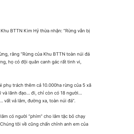
a Khu BTTN Kim Hỷ thừa nhận: “Rừng vẫn bị
rừng, rằng “Rừng của Khu BTTN toàn núi đá
ng, họ có đội quân canh gác rất tinh vi,
ải phụ trách thêm cả 10.000ha rừng của 5 xã
uỹ và lãnh đạo… đi, chỉ còn có 18 người…
 vất vả lắm, đường xa, toàn núi đá”.
 lâm có người “phím” cho lâm tặc bỏ chạy
y. Chúng tôi về cũng chấn chỉnh anh em của