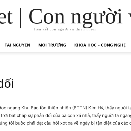
t | Con người 
liên kết con người và thiên nhiên
TÀI NGUYÊN
MÔI TRƯỜNG
KHOA HỌC – CÔNG NGHỆ
dối
ọc ngang Khu Bảo tồn thiên nhiên (BTTN) Kim Hỷ, thấy người t
ời bất chấp sự phản đối của bà con xã nhà, thấy người ta ngang
g tôi buộc phải đặt câu hỏi xót xa về ngày bị tận diệt của các c