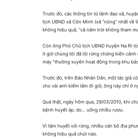
Trước đó, các thông tin từ lãnh đạo xã, huy
tịch UBND xã Côn Minh (xã “nóng” nhất về t
không hiệu quả, “cả năm trời không tham mư
Còn ông Phó Chủ tịch UBND huyện Na Rì từng 
ít giờ chúng tôi đã lội rừng chứng kiến cảnh 
máy “thường xuyên hoạt động trong khu bảo
Trước đó, trên Báo Nhân Dân, một tác giả cò
cho vài anh kiểm lâm đi giữ, ông này chỉ ở n
Quả thật, ngày hôm qua, 29/03/2010, khi chú
bệnh huyết áp, do… uống nhiều rượu.
Vì tâm huyết với rừng, nhiều cán bộ địa phư
không hiệu quả chút nào.