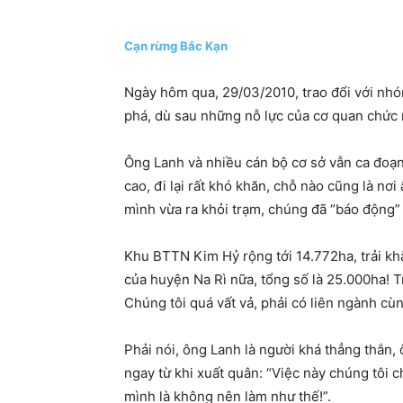
Cạn rừng Bắc Kạn
Ngày hôm qua, 29/03/2010, trao đổi với nh
phá, dù sau những nỗ lực của cơ quan chức n
Ông Lanh và nhiều cán bộ cơ sở vẫn ca đoạn
cao, đi lại rất khó khăn, chỗ nào cũng là nơi
mình vừa ra khỏi trạm, chúng đã “báo động” 
Khu BTTN Kim Hỷ rộng tới 14.772ha, trải khắ
của huyện Na Rì nữa, tổng số là 25.000ha! Tr
Chúng tôi quá vất vả, phải có liên ngành cùn
Phải nói, ông Lanh là người khá thẳng thắn,
ngay từ khi xuất quân: “Việc này chúng tôi 
mình là không nên làm như thế!”.