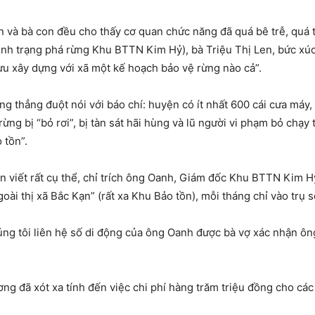
ện và bà con đều cho thấy cơ quan chức năng đã quá bê trễ, quá
ình trạng phá rừng Khu BTTN Kim Hỷ), bà Triệu Thị Len, bức xú
u xây dựng với xã một kế hoạch bảo vệ rừng nào cả”.
thẳng đuột nói với báo chí: huyện có ít nhất 600 cái cưa máy, t
rừng bị “bỏ rơi”, bị tàn sát hãi hùng và lũ người vi phạm bỏ chạy
 tồn”.
n viết rất cụ thể, chỉ trích ông Oanh, Giám đốc Khu BTTN Kim H
goài thị xã Bắc Kạn” (rất xa Khu Bảo tồn), mỗi tháng chỉ vào trụ 
ng tôi liên hệ số di động của ông Oanh được bà vợ xác nhận ông
ơng đã xót xa tính đến việc chi phí hàng trăm triệu đồng cho cá