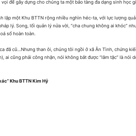
òi vọi để gây dựng cho chúng ta một bảo tàng đa dạng sinh học 
ành lập một Khu BTTN rộng nhiều nghìn héc-ta, với lực lượng quả
pháp lý. Song, lối quản lý nửa vời, “cha chung không ai khóc” nh
oá sổ hoàn toàn.
i ca đã cũ…Nhưng than ôi, chúng tôi ngồi ở xã Ân Tình, chứng kiế
ai cũng phải công nhận, nói không bắt được “lâm tặc” là nói dối.
 xác” Khu BTTN Kim Hỷ