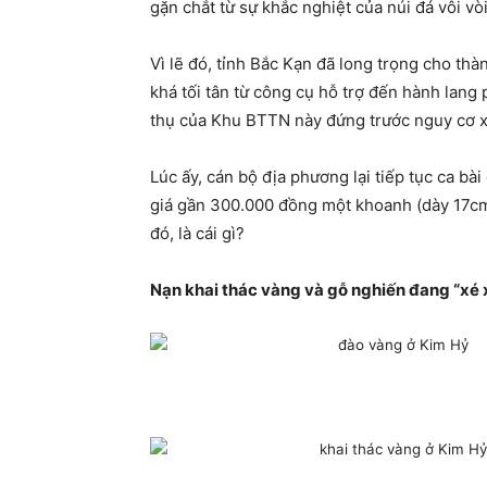
gặn chắt từ sự khắc nghiệt của núi đá vôi v
Vì lẽ đó, tỉnh Bắc Kạn đã long trọng cho th
khá tối tân từ công cụ hỗ trợ đến hành lang 
thụ của Khu BTTN này đứng trước nguy cơ x
Lúc ấy, cán bộ địa phương lại tiếp tục ca bà
giá gần 300.000 đồng một khoanh (dày 17cm), 
đó, là cái gì?
Nạn khai thác vàng và gỗ nghiến đang “xé