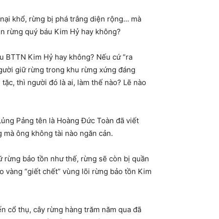
 nại khổ, rừng bị phá trắng diện rộng… mà
uyên rừng quý báu Kim Hỷ hay không?
 Khu BTTN Kim Hỷ hay không? Nếu cứ “ra
người giữ rừng trong khu rừng xứng đáng
ặc, thì người đó là ai, làm thế nào? Lẽ nào
 Lủng Pảng tên là Hoàng Đức Toàn đã viết
ng mà ông không tài nào ngăn cản.
ữ rừng bảo tồn như thế, rừng sẽ còn bị quần
 vàng “giết chết” vùng lõi rừng bảo tồn Kim
ến cổ thụ, cây rừng hàng trăm năm qua đã