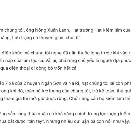
óm chúng tôi, ông Nông Xuân Lanh, Hạt trưởng Hạt Kiểm lâm củ
ăng, tình trạng có thuyên giảm chút ít”.
 điệp khúc mà chúng tôi nghe đã gần thuộc lòng trước khi vào 
 ẩn nấp của lâm tặc cả. Vả lại, phá rừng chủ yếu là người địa phươ
qua điện thoại di động bỏ trốn hết cả.
p 7 xã của 2 huyện Ngân Sơn và Na Rì, hạt chúng tôi lại còn ph
ong khi đó, toàn bộ lực lượng của chúng tôi, trừ kế toán, thủ q
g tham gia thì mới giữ được rừng. Chứ riêng cán bộ kiểm lâm thì…
 ông sẵn sàng thừa nhận có khả năng chính trong lực lượng kiểm
chưa bắt được “tận tay”. Nhưng nhiều dư luận bà con nói như vậ