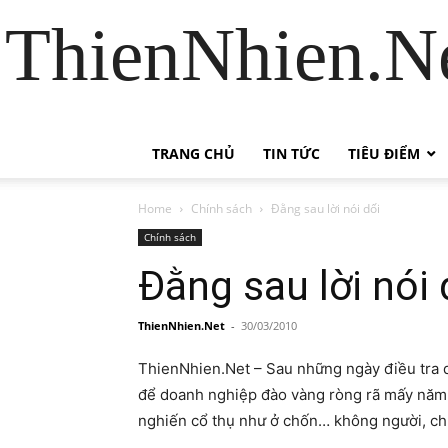
ThienNhien.Ne
TRANG CHỦ
TIN TỨC
TIÊU ĐIỂM
Home
Chính sách
Đằng sau lời nói dối
Chính sách
Đằng sau lời nói 
ThienNhien.Net
-
30/03/2010
ThienNhien.Net – Sau những ngày điều tra d
để doanh nghiệp đào vàng ròng rã mấy năm tr
nghiến cổ thụ như ở chốn… không người, chún