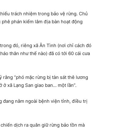
 thiếu trách nhiệm trong bảo vệ rừng. Chủ
c phê phán kiểm lâm địa bàn hoạt động
rong đó, riêng xã Ân Tình (nơi chỉ cách đó
 tháo thân như thế nào) đã có tới 60 cái cưa
ỷ rằng “phó mặc rừng bị tàn sát thê lương
sở ở xã Lạng San giao ban… một lần”.
 đang nằm ngoài bệnh viện tỉnh, điều trị
c chiến dịch ra quân giữ rừng bảo tồn mà