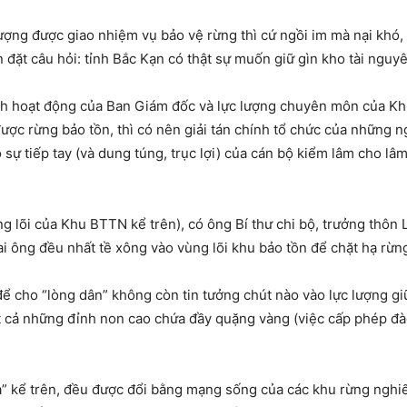
ượng được giao nhiệm vụ bảo vệ rừng thì cứ ngồi im mà nại khó,
ên đặt câu hỏi: tỉnh Bắc Kạn có thật sự muốn giữ gìn kho tài ng
g cách hoạt động của Ban Giám đốc và lực lượng chuyên môn của
ược rừng bảo tồn, thì có nên giải tán chính tổ chức của những 
 tiếp tay (và dung túng, trục lợi) của cán bộ kiểm lâm cho lâm t
g lõi của Khu BTTN kể trên), có ông Bí thư chi bộ, trưởng thôn
rai ông đều nhất tề xông vào vùng lõi khu bảo tồn để chặt hạ rừ
ể cho “lòng dân” không còn tin tưởng chút nào vào lực lượng gi
t cả những đỉnh non cao chứa đầy quặng vàng (việc cấp phép đào
ả” kể trên, đều được đổi bằng mạng sống của các khu rừng nghi