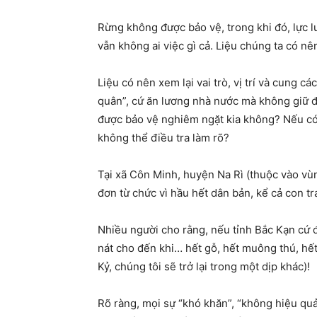
Rừng không được bảo vệ, trong khi đó, lực l
vẫn không ai việc gì cả. Liệu chúng ta có n
Liệu có nên xem lại vai trò, vị trí và cun
quân”, cứ ăn lương nhà nước mà không giữ đ
được bảo vệ nghiêm ngặt kia không? Nếu có sự
không thể điều tra làm rõ?
Tại xã Côn Minh, huyện Na Rì (thuộc vào vùn
đơn từ chức vì hầu hết dân bản, kể cả con t
Nhiều người cho rằng, nếu tỉnh Bắc Kạn cứ đ
nát cho đến khi… hết gỗ, hết muông thú, hế
Kỷ, chúng tôi sẽ trở lại trong một dịp khác)!
Rõ ràng, mọi sự “khó khăn”, “không hiệu qu