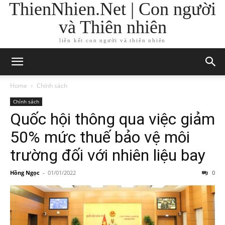
ThienNhien.Net | Con người
và Thiên nhiên
liên kết con người và thiên nhiên
Home
Chính sách
Chính sách
Quốc hội thông qua việc giảm
50% mức thuế bảo vệ môi
trường đối với nhiên liệu bay
Hồng Ngọc
-
01/01/2022
0