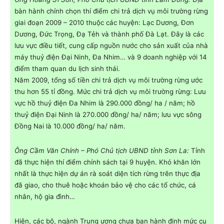
bàn hành chính chọn thí điểm chi trả dịch vụ môi trường rừng
giai đoạn 2009 – 2010 thuộc các huyện: Lạc Dương, Đơn
Dương, Đức Trọng, Đạ Tẻh và thành phố Đà Lạt. Đây là các
lưu vực điều tiết, cung cấp nguồn nước cho sản xuất của nhà
máy thuỷ điện Đại Ninh, Đa Nhim… và 9 doanh nghiệp với 14
điểm tham quan du lịch sinh thái.
Năm 2009, tổng số tiền chi trả dịch vụ môi trường rừng ước
thu hơn 55 tỉ đồng. Mức chi trả dịch vụ môi trường rừng: Lưu
vực hồ thuỷ điện Đa Nhim là 290.000 đồng/ ha / năm; hồ
thuỷ điện Đại Ninh là 270.000 đồng/ ha/ năm; lưu vực sông
Đồng Nai là 10.000 đồng/ ha/ năm.
Ông Cầm Văn Chính – Phó Chủ tịch UBND tỉnh Sơn La:
Tỉnh
đã thực hiện thí điểm chính sách tại 9 huyện. Khó khăn lớn
nhất là thực hiện dự án rà soát diện tích rừng trên thực địa
đã giao, cho thuê hoặc khoán bảo vệ cho các tổ chức, cá
nhân, hộ gia đình…
Hiện, các bộ, ngành Trung ương chưa ban hành định mức cụ