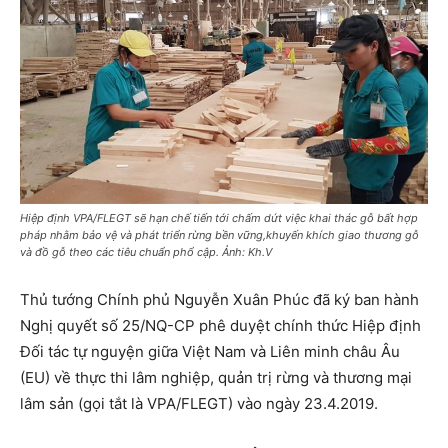
Hiệp định VPA/FLEGT sẽ hạn chế tiến tới chấm dứt việc khai thác gỗ bất hợp
pháp nhằm bảo vệ và phát triển rừng bền vững,khuyến khích giao thương gỗ
và đồ gỗ theo các tiêu chuẩn phổ cập. Ảnh: Kh.V
Thủ tướng Chính phủ Nguyễn Xuân Phúc đã ký ban hành
Nghị quyết số 25/NQ-CP phê duyệt chính thức Hiệp định
Đối tác tự nguyện giữa Việt Nam và Liên minh châu Âu
(EU) về thực thi lâm nghiệp, quản trị rừng và thương mại
lâm sản (gọi tắt là VPA/FLEGT) vào ngày 23.4.2019.