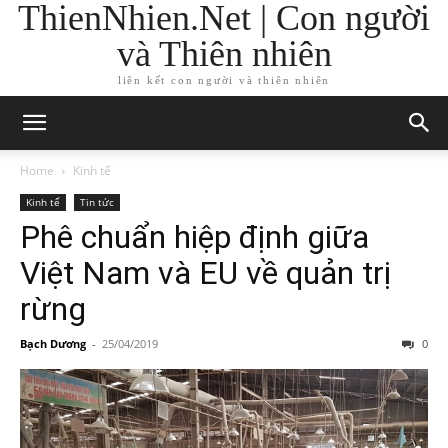
ThienNhien.Net | Con người
và Thiên nhiên
liên kết con người và thiên nhiên
Home
Kinh tế
Kinh tế
Tin tức
Phê chuẩn hiệp định giữa
Việt Nam và EU về quản trị
rừng
Bạch Dương
-
25/04/2019
0