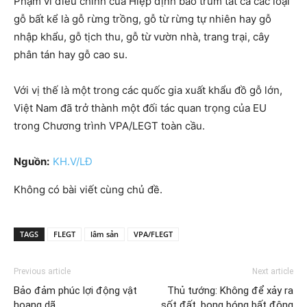
Phạm vi điều chỉnh của Hiệp định bao trùm tất cả các loại
gỗ bất kể là gỗ rừng trồng, gỗ từ rừng tự nhiên hay gỗ
nhập khẩu, gỗ tịch thu, gỗ từ vườn nhà, trang trại, cây
phân tán hay gỗ cao su.
Với vị thế là một trong các quốc gia xuất khẩu đồ gỗ lớn,
Việt Nam đã trở thành một đối tác quan trọng của EU
trong Chương trình VPA/LEGT toàn cầu.
Nguồn:
KH.V/LĐ
Không có bài viết cùng chủ đề.
TAGS
FLEGT
lâm sản
VPA/FLEGT
Previous article
Next article
Bảo đảm phúc lợi động vật
Thủ tướng: Không để xảy ra
hoang dã
sốt đất, bong bóng bất động