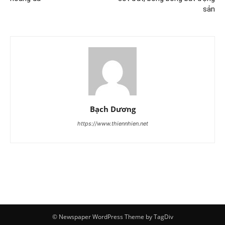
sản
Bạch Dương
https://www.thiennhien.net
© Newspaper WordPress Theme by TagDiv