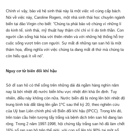
Chính vì vậy, bảo vệ hệ sinh thái này là một việc vô cùng cấp bách.
Nói về việc này, Caroline Rogers, một nhà sinh thái học chuyên ngành
biển tại đảo Virgin cho biết: “Chúng ta phải bảo vệ chúng vì những lí
do kinh tế, sinh thái, mỹ thuật hay thậm chí chỉ vì lí do tinh thần. Con
người cần sống hài hòa với thiên nhiên và với những hệ thống hỗ trợ
cuộc sống vượt trên con người. Sự mất đi những rạn san hô là một
thảm họa, đồng nghĩa với việc chúng ta đang mất đi thứ mà chúng ta
còn hiểu quá ít về nó”.
Nguy cơ từ biến đổi khí hậu
Sở dĩ san hô có thể sống trên những dải đá ngầm hàng nghìn năm
nay là bởi nhiệt độ nước biển khu vực nhiệt đới khá ổn định. Tuy
nhiên, điều này không còn nữa. Nước biển đã bị nóng lên bởi nhiệt độ
o
trung bình trái đất tăng lên gần 1
C sau thế kỷ 20, theo nghiên cứu
của Uỷ ban Liên chính phủ về Biến đổi khí hậu (IPCC). Trong khi đó,
trên toàn cầu hiện tượng tẩy trắng và bệnh dịch trên san hô đang lan
rộng. Trong 2 năm 1997-1998, hội chứng tẩy trắng san hô đã làm chết
16% số rạn san hô trên thế giới, với con số lên tới 90% tại một số