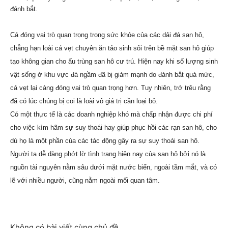
đánh bắt.
Cá đóng vai trò quan trọng trong sức khỏe của các dải đá san hô,
chẳng hạn loài cá vẹt chuyên ăn tảo sinh sôi trên bề mặt san hô giúp
tạo không gian cho ấu trùng san hô cư trú. Hiện nay khi số lượng sinh
vật sống ở khu vực đá ngầm đã bị giảm mạnh do đánh bắt quá mức,
cá vẹt lại càng đóng vai trò quan trọng hơn. Tuy nhiên, trớ trêu rằng
đã có lúc chúng bị coi là loài vô giá trị cần loại bỏ.
Có một thực tế là các doanh nghiệp khó mà chấp nhận được chi phí
cho việc kìm hãm sự suy thoái hay giúp phục hồi các rạn san hô, cho
dù họ là một phần của các tác động gây ra sự suy thoái san hô.
Người ta dễ dàng phớt lờ tình trạng hiện nay của san hô bởi nó là
nguồn tài nguyên nằm sâu dưới mặt nước biển, ngoài tầm mắt, và có
lẽ với nhiều người, cũng nằm ngoài mối quan tâm.
Không có bài viết cùng chủ đề.