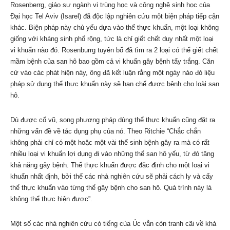
Rosenberrg, giáo sư ngành vi trùng học và công nghệ sinh học của
Đại học Tel Aviv (Isarel) đã độc lập nghiên cứu một biện pháp tiếp cận
khác. Biện pháp này chủ yếu dựa vào thể thực khuẩn, một loại không
giống với kháng sinh phổ rộng, tức là chỉ giết chết duy nhất một loại
vi khuẩn nào đó. Rosenburrg tuyên bố đã tìm ra 2 loại có thể giết chết
mầm bệnh của san hô bao gồm cả vi khuẩn gây bệnh tẩy trắng. Căn
cứ vào các phát hiện này, ông đã kết luận rằng một ngày nào đó liệu
pháp sử dụng thể thực khuẩn này sẽ hạn chế được bệnh cho loài san
hô.
Dù được cổ vũ, song phương pháp dùng thể thực khuẩn cũng đặt ra
những vấn đề về tác dụng phụ của nó. Theo Ritchie “Chắc chắn
không phải chỉ có một hoặc một vài thể sinh bệnh gây ra mà có rất
nhiều loại vi khuẩn lợi dụng đi vào những thể san hô yếu, từ đó tăng
khả năng gây bệnh. Thể thực khuẩn được đặc định cho một loại vi
khuẩn nhất định, bởi thế các nhà nghiên cứu sẽ phải cách ly và cấy
thể thực khuẩn vào từng thể gây bệnh cho san hô. Quá trình này là
không thể thực hiện được”.
Một số các nhà nghiên cứu có tiếng của Úc vẫn còn tranh cãi về khả