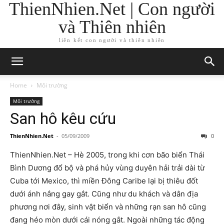
ThienNhien.Net | Con người
và Thiên nhiên
liên kết con người và thiên nhiên
Home
Môi trường
Môi trường
San hô kêu cứu
ThienNhien.Net
-
05/09/2009
0
ThienNhien.Net – Hè 2005, trong khi cơn bão biển Thái
Bình Dương đổ bộ và phá hủy vùng duyên hải trải dài từ
Cuba tới Mexico, thì miền Đông Caribe lại bị thiêu đốt
dưới ánh nắng gay gắt. Cũng như du khách và dân địa
phương nơi đây, sinh vật biển và những rạn san hô cũng
đang héo mòn dưới cái nóng gắt. Ngoài những tác động