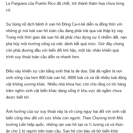
La Parguera của Puerto Rico đã chết, trở thành thảm họa chưa từng
có.
Sự bùng nổ dịch bệnh ở san hô Đông Ca-ri-bê diễn ra đồng thời với
những gì mà loài san hô toàn cầu đang phải trải qua vài thập kỷ nay.
Trong một thời gian dài san hô đã phải chịu đựng sự ô nhiễm đất, nạn
phá hủy môi trường sống và việc đánh bắt quá mức. Giờ đây chúng
còn phải đương đầu với biến đổi khí hậu, một tác nhân khiến quá
trình suy thoái toàn cầu diễn ra nhanh hơn.
Điều này khiến sự cân bằng sinh thái bị đe dọa. Dải đá ngầm là nơi
sinh sống của hơn 800 loài san hô, 4000 loài cá và rất nhiều loài động
vật không xương khác. Nhiều nhà khoa học còn cho rằng có tới hàng
trăm nghìn sinh vật biển khác đang sống ở khu vực đá ngầm chưa
được biết tới.
Ảnh hưởng của sự suy thoái này là vô cùng nguy hại đối với sinh vật
biển cũng như đối với sức khỏe con người. Theo Chương trình Môi
trường Liên hiệp quốc, những rạn san hô tạo ra ¼ lượng cá và thức
ăn cho 1 tỷ người trên toàn cầu. San hô còn bảo vệ bờ biển khỏi