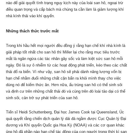
nào để giải quyết tình trạng nguy kịch này của loài san hô, ngoại trừ
điều quan trọng và cấp bách mà chúng ta cần làm là giảm lượng khí
nhà kính thải vào khí quyển.
Những thách thức trước mắt
Trong khi hầu hết mọi người đều đồng ý rằng hạn chế khí nhà kính là
giải pháp tốt nhất cho san hô thì Miller lại cho rằng mục tiêu trước
mắt là ngăn ngừa các tác nhân gây sốc và làm kiệt sức san hô mỗi
ngày. Đó là sự ô nhiễm từ các hoạt động phát triển, kéo theo các chất
thải đổ ra biển. Vì như vậy, san hô sẽ phải dành năng lượng vốn bị
hạn chế nhằm đuổi những chất cặn bẩn ra khỏi mình thay cho việc
dùng nó để kiếm thức ăn. Hơn nữa, ấu trùng san hô có thể sinh sôi
và định cư trên những chất thải đó và cùng trên đó loài tảo dại có thể
sinh sôi, cản trở sự phát triển của san hô.
Tiến sĩ Heidi Schuttenberg, Đại học James Cook tại Queensland, Úc
quả quyết rằng chiến dịch quản lý dải đá ngầm được Cục Quản lý Đại
dương và Khí quyển Quốc gia Hoa Kỳ (NOAA) và các cơ quan khác
ủng hộ đã phần nào hạn chế tác động của con người trong thời kì san