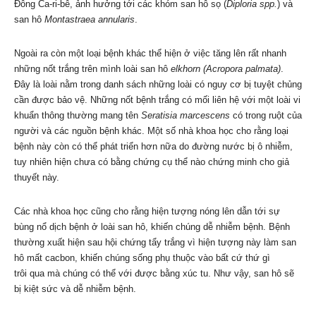
Đông Ca-ri-bê, ảnh hưởng tới các khóm san hô sọ (
Diploria spp.
) và
san hô
Montastraea annularis
.
Ngoài ra còn một loại bệnh khác thể hiện ở việc tăng lên rất nhanh
những nốt trắng trên mình loài san hô
elkhorn
(Acropora palmata)
.
Đây là loài nằm trong danh sách những loài có nguy cơ bị tuyệt chủng
cần được bảo vệ. Những nốt bệnh trắng có mối liên hệ với một loài vi
khuẩn thông thường mang tên
Seratisia marcescens
có trong ruột của
người và các nguồn bệnh khác. Một số nhà khoa học cho rằng loại
bệnh này còn có thể phát triển hơn nữa do đường nước bị ô nhiễm,
tuy nhiên hiện chưa có bằng chứng cụ thể nào chứng minh cho giả
thuyết này.
Các nhà khoa học cũng cho rằng hiện tượng nóng lên dẫn tới sự
bùng nổ dịch bệnh ở loài san hô, khiến chúng dễ nhiễm bệnh. Bệnh
thường xuất hiện sau hội chứng tẩy trắng vì hiện tượng này làm san
hô mất cacbon, khiến chúng sống phụ thuộc vào bất cứ thứ gì
trôi qua mà chúng có thể với được bằng xúc tu. Như vậy, san hô sẽ
bị kiệt sức và dễ nhiễm bệnh.