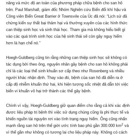
năng và mức độ an toàn của phương pháp chữa bệnh cho san hô
trên. Paul Marshall, giám đốc Nhóm Nghiên cứu Biến đổi khí hậu và
Công viên Biển Great Barrier ở Townsvile của Úc đã nói: “Lịch sử đã
chứng kiến sự thất bại thảm hại và thường xuyên của các hình thức
can thiệp sinh học và sinh thái học. Tham gia mà không hiểu biết gì
vào các quá trình sinh học của hệ sinh thái sẽ còn gây nguy hiểm
hơn là hạn chế nó.”
Hoegh-Guldberg cũng tin rằng những can thiệp sinh học sẽ không có
tác dụng bởi theo ông, nguyên nhân gây bệnh cho san hô không phải
chỉ là các loại thể sinh khuẩn sơ cấp theo như Rosenberg và nhiều
người khác nhận định. Thay vào đó, bệnh của san hô đã diễn ra ở
cấp độ nhiễm khuẩn thứ hai, khi hiện tượng sốc nhiệt đã dẫn tới việc
biến vi khuẩn vô hại trở thành các thể gây bệnh.
Chính vì vậy, Hoegh-Guldberg giữ quan điểm cho rằng cả khi xác định
được liệu pháp trị bệnh thì việc sử dụng chúng cũng là phi thực tế và
khiến nguồn tài nguyên rơi vào tình trạng nguy hiểm. Ông cũng nhấn
2
mạnh rằng san hô trên thế giới ước tính bao phủ gần 300.000 km
và
vì thế gần như không có tương lai cho liệu pháp này. Không có cách