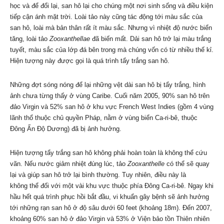
học và để đổi lại, san hô lại cho chúng một nơi sinh sống và điều kiện
tiếp cận ánh mặt trời. Loài tảo này cũng tác động tới màu sắc của
san hô, loài mà bản thân rất ít màu sắc. Nhưng vì nhiệt độ nước biển
tăng, loài tảo
Zooxanthellae
đã biến mất. Dải san hô trở lại màu trắng
tuyết, màu sắc của lớp đá bên trong mà chúng vốn có từ nhiều thế kỉ.
Hiện tượng này được gọi là quá trình tẩy trắng san hô.
Những đợt sóng nóng để lại những vệt dài san hô bị tẩy trắng, hình
ảnh chưa từng thấy ở vùng Caribe. Cuối năm 2005, 90% san hô trên
đảo Virgin và 52% san hô ở khu vực French West Indies (gồm 4 vùng
lãnh thổ thuộc chủ quyền Pháp, nằm ở vùng biển Ca-ri-bê, thuộc
Đông Ấn Độ Dương) đã bị ảnh hưởng.
Hiện tượng tẩy trắng san hô không phải hoàn toàn là không thể cứu
vãn. Nếu nước giảm nhiệt đúng lúc, tảo
Zooxanthelle
có thể sẽ quay
lại và giúp san hô trở lại bình thường. Tuy nhiên, điều này là
không thể đối với một vài khu vực thuộc phía Đông Ca-ri-bê. Ngay khi
hầu hết quá trình phục hồi bắt đầu, vi khuẩn gây bệnh sẽ ảnh hưởng
tới những rạn san hô ở độ sâu dưới 60 feet (khoảng 18m). Đến 2007,
khoảng 60% san hô ở đảo Virgin và 53% ở Viện bảo tồn Thiên nhiên