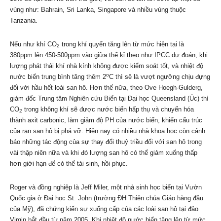
vùng như: Bahrain, Sri Lanka, Singapore và nhiều vùng thuộc
Tanzania.
Nếu như khí CO
trong khí quyển tăng lên từ mức hiện tại là
2
380ppm lên 450-500ppm vào giữa thế kỉ theo như IPCC dự đoán, khi
lượng phát thải khí nhà kính không được kiểm soát tốt, và nhiệt độ
o
nước biển trung bình tăng thêm 2
C thì sẽ là vượt ngưỡng chịu đựng
đối với hầu hết loài san hô. Hơn thế nữa, theo Ove Hoegh-Gulderg,
giám đốc Trung tâm Nghiên cứu Biển tại Đại học Queensland (Úc) thì
CO
trong không khí sẽ được nước biển hấp thụ và chuyển hóa
2
thành axit carbonic, làm giảm độ PH của nước biển, khiến cấu trúc
của rạn san hô bị phá vỡ. Hiện nay có nhiều nhà khoa học còn cảnh
báo những tác động của sự thay đổi thuỷ triều đối với san hô trong
vài thập niên nữa và khi đó lượng san hô có thể giảm xuống thấp
hơn giới hạn để có thể tái sinh, hồi phục.
Roger và đồng nghiệp là Jeff Miler, một nhà sinh học biển tại Vườn
Quốc gia ở Đại học St. John (trường ĐH Thiên chúa Giáo hàng đầu
của Mỹ), đã chứng kiến sự xuống cấp của các loài san hô tại đảo
Virgin bắt đầu từ năm 2005. Khi nhiệt độ nước biển tăng lên từ mức