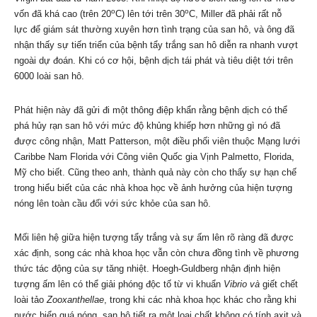
o
o
vốn đã khá cao (trên 20
C) lên tới trên 30
C, Miller đã phải rất nỗ
lực để giám sát thường xuyên hơn tình trạng của san hô, và ông đã
nhận thấy sự tiến triển của bệnh tẩy trắng san hô diễn ra nhanh vượt
ngoài dự đoán. Khi có cơ hội, bệnh dịch tái phát và tiêu diệt tới trên
6000 loài san hô.
Phát hiện này đã gửi đi một thông điệp khẩn rằng bệnh dịch có thể
phá hủy rạn san hô với mức độ khủng khiếp hơn những gì nó đã
được công nhận, Matt Patterson, một điều phối viên thuộc Mạng lưới
Caribbe Nam Florida với Công viên Quốc gia Vịnh Palmetto, Florida,
Mỹ cho biết. Cũng theo anh, thành quả này còn cho thấy sự hạn chế
trong hiểu biết của các nhà khoa học về ảnh hưởng của hiện tượng
nóng lên toàn cầu đối với sức khỏe của san hô.
Mối liên hệ giữa hiện tượng tẩy trắng và sự ấm lên rõ ràng đã được
xác định, song các nhà khoa học vẫn còn chưa đồng tình về phương
thức tác động của sự tăng nhiệt. Hoegh-Guldberg nhận định hiện
tượng ấm lên có thể giải phóng độc tố từ vi khuẩn
Vibrio và
giết chết
loài tảo
Zooxanthellae
, trong khi các nhà khoa học khác cho rằng khi
nước biển quá nóng, san hô tiết ra một loại chất không có tính axit và