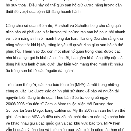
hô suy thoái. Điều này có thể giúp san hô giữ được năng lượng cần
thiết để vượt qua bệnh tật đang hoành hành.
Cùng chia sẻ quan điểm đó, Marshall và Schuttenberg cho rằng quá
trình bảo vệ phải đặc biệt hướng tới những rạn san hô phục hồi nhanh
với tiềm năng sinh sôi mạnh trong dài hạn. Hai ông đều cho rằng khả
năng sống sót khi bị tẩy trắng là yếu tố quyết định giúp san hô có thể
phục hồi. Thêm vào đó, còn một nhân tố quan trọng khác được các
nhà khoa học gọi là khả năng liên kết, bao gồm khả năng tiếp cận các
dòng hải lưu lạnh ở sâu dưới đáy biển vốn mang theo mình rất nhiều
ấu trùng san hô từ các “nguồn đá ngầm”.
Trên toàn thế giới, các khu bảo tồn biển (MPA) là một trong những
công cụ đắc lực được các chính phủ sử dụng để bảo vệ nguồn tài
nguyên biển đang bị đe dọa. Theo bản điều tra công bố ngày
26/06/2003 của tiến sĩ Carnilo More thuộc Viện Hải Dương Học
Scripps tại San Diego, bang California, Mỹ thì 20% rạn san hô trên thế
giới nằm trong MPA và điều này đòi hỏi phải đưa ra các biện pháp bảo
vệ khác nhau giữa các quốc gia và các khu vực bảo tồn. MPA hiện
vẫn bị quản lý lỏng lẻo và thiếu hiệu quả, đặc biệt là công tác hạn chế