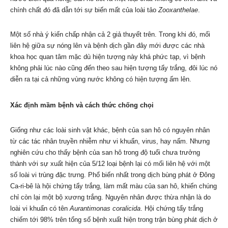
chính chất đó đã dẫn tới sự biến mất của loài tảo
Zooxanthelae
.
Một số nhà ý kiến chấp nhận cả 2 giả thuyết trên. Trong khi đó, mối
liên hệ giữa sự nóng lên và bệnh dịch gần đây mới được các nhà
khoa học quan tâm mặc dù hiện tượng này khá phức tạp, vì bệnh
không phải lúc nào cũng đến theo sau hiện tượng tẩy trắng, đôi lúc nó
diễn ra tại cả những vùng nước không có hiện tượng ấm lên.
Xác định mầm bệnh và cách thức chống chọi
Giống như các loài sinh vật khác, bệnh của san hô có nguyên nhân
từ các tác nhân truyền nhiễm như vi khuẩn, virus, hay nấm. Nhưng
nghiên cứu cho thấy bệnh của san hô trong độ tuổi chưa trưởng
thành với sự xuất hiện của 5/12 loại bệnh lại có mối liên hệ với một
số loài vi trùng đặc trưng. Phổ biến nhất trong dịch bùng phát ở Đông
Ca-ri-bê là hội chứng tẩy trắng, làm mất màu của san hô, khiến chúng
chỉ còn lại một bộ xương trắng. Nguyên nhân được thừa nhận là do
loài vi khuẩn có tên
Aurantimonas coralicida
. Hội chứng tẩy trắng
chiếm tới 98% trên tổng số bệnh xuất hiện trong trận bùng phát dịch ở