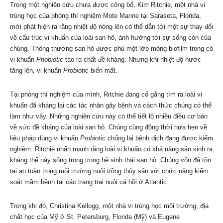
Trong một nghiên cứu chưa được công bố, Kim Ritchie, một nhà vi
trùng học của phòng thí nghiệm Mote Marine tại Sarasota, Florida,
mới phát hiện ra rằng nhiệt độ nóng lên có thể dẫn tới một sự thay đổi
về cấu trúc vi khuẩn của loài san hô, ảnh hưởng tới sự sống còn của
chúng. Thông thường san hô được phủ một lớp mỏng biofilm trong có
vi khuẩn
Priobiotic
tạo ra chất đề kháng. Nhưng khi nhiệt độ nước
tăng lên, vi khuẩn
Probiotic
biến mất.
Tại phòng thí nghiệm của mình, Ritchie đang cố gắng tìm ra loài vi
khuẩn đã kháng lại các tác nhân gây bệnh và cách thức chúng có thể
làm như vậy. Những nghiên cứu này có thể tiết lộ nhiều điều cơ bản
về sức đề kháng của loài san hô. Chúng cũng đồng thời hứa hẹn về
liệu pháp dùng vi khuẩn
Probiotic
chống lại bệnh dịch đang được kiểm
nghiệm. Ritchie nhấn mạnh rằng loài vi khuẩn có khả năng sản sinh ra
kháng thể này sống trong trong hệ sinh thái san hô. Chúng vốn đã tồn
tại an toàn trong môi trường nuôi trồng thủy sản với chức năng kiểm
soát mầm bệnh tại các trang trại nuôi cá hồi ở Atlantic.
Trong khi đó, Christina Kellogg, một nhà vi trùng học môi trường, địa
chất học của Mỹ ở St. Petersburg, Florida (Mỹ) và Eugene