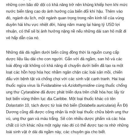
những cơn bão dữ dội có khả năng trở nên khủng khiếp hơn khi mức
nước biển tăng cao do ảnh hưởng của biến đổi khí hậu. Thêm vào
đó, ngành du lịch, một ngành quan trọng trong nền kinh tế của vùng
duyên hải khu vực nhiệt đới, hàng năm mang lại hàng tỷ USD lợi
nhuận, có thể sẽ bị ảnh hưởng nặng nề nếu những dải san hô mất đi
vẻ hấp dẫn của nó.
Những dải đá ngầm dưới biển cũng đồng thời là nguồn cung cấp
dược liệu lâu dài cho con người. Gắn với đá ngầm, san hô và các
loài động vật không có khả năng di chuyển dưới biển đã tạo ra một
loạt các hỗn hợp hóa học nhằm ngăn chặn các loài săn mồi, chiến
đấu với bệnh tật và chống chọi với các sinh vật cạnh tranh. Hai loại
thuốc ngừa virus là
Fvidarabine
và
Azidothymidine
cùng thuốc chống
ung thư
Cytarabine
đã được phát triển dựa trên chất hóa học lấy từ
bọt biển vùng thềm lục địa Caribbe. Một loại thuốc khác có tên
Dolastatin
10, tách được từ loài thỏ biển (
Dolabella auricularia
) Ấn Độ
Dương cũng đã được công nhận là một loại thuốc chữa bệnh ung thư
vú, ung thư gan và máu trắng. Sẽ còn nhiều dược phẩm và các hóa
chất có ích khác nữa một ngày nào đó có thể được tạo ra nhờ những
loài sinh vật ở dải đá ngầm này, các chuyên gia cho biết.