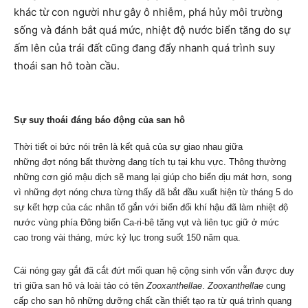
khác từ con người như gây ô nhiễm, phá hủy môi trường
sống và đánh bắt quá mức, nhiệt độ nước biển tăng do sự
ấm lên của trái đất cũng đang đẩy nhanh quá trình suy
thoái san hô toàn cầu.
Sự suy thoái đáng báo động của san hô
Thời tiết oi bức nói trên là kết quả của sự giao nhau giữa
những đợt nóng bất thường đang tích tụ tại khu vực. Thông thường
những cơn gió mậu dịch sẽ mang lại giúp cho biển dịu mát hơn, song
vì những đợt nóng chưa từng thấy đã bắt đầu xuất hiện từ tháng 5 do
sự kết hợp của các nhân tố gắn với biến đổi khí hậu đã làm nhiệt độ
nước vùng phía Đông biển Ca-ri-bê tăng vụt và liên tục giữ ở mức
cao trong vài tháng, mức kỷ lục trong suốt 150 năm qua.
Cái nóng gay gắt đã cắt đứt mối quan hệ cộng sinh vốn vẫn được duy
trì giữa san hô và loài tảo có tên
Zooxanthellae
.
Zooxanthellae
cung
cấp cho san hô những dưỡng chất cần thiết tạo ra từ quá trình quang