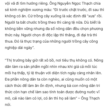
vội vã đi tìm hướng riêng. Ông Nguyễn Ngọc Thạch chia
sẻ kinh nghiệm xương máu: “Đi trước chặt trước, đi sau thì
không có ăn. Cứ trồng cây xuống là xác định đã “xưa” rồi.
Người ta bắt chước trồng theo thì càng tệ nữa. Dù biết là
không bền vững nhưng đa số nông dân đều chọn phương
thức này. Người chọn đi độc lập thì thắng, đi đại trà thì
thua. Đó là thực trạng của những người trồng cây công
nghiệp dài ngày”.
“Thị trường bây giờ rất xô bồ, nơi tiêu thụ không có. Nông
dân làm ra sản phẩm ngồi nhìn nhau khi giá cả mỗi lúc
mỗi hạ thấp, tỷ lệ thuận với diện tích ngày càng nhân lên.
Đa phần nông dân ta còn nghèo, ai cũng muốn có một
cách thức để làm ăn ổn định, nhưng bà con nông dân tri
thức còn hạn chế làm sao tính toán được đường nước vĩ
mô, cái nào làm có lợi, có ăn thì họ sẽ làm” – Ông Thạch
nói.