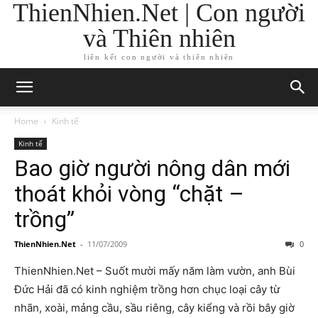
ThienNhien.Net | Con người
và Thiên nhiên
liên kết con người và thiên nhiên
Home
Kinh tế
Kinh tế
Bao giờ người nông dân mới
thoát khỏi vòng “chặt –
trồng”
ThienNhien.Net
-
11/07/2009
0
ThienNhien.Net – Suốt mười mấy năm làm vườn, anh Bùi
Đức Hải đã có kinh nghiệm trồng hơn chục loại cây từ
nhãn, xoài, mảng cầu, sầu riêng, cây kiểng và rồi bây giờ