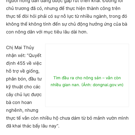
người nông dân đang được gấp rút triển khai. Đường lối
chủ trương đã có, nhưng để thực hiện thành công trên
thực tế đòi hỏi phải có sự nỗ lực từ nhiều ngành, trong đó
không thể không tính đến sự chủ động hưởng ứng của bà
con nông dân với mục tiêu lâu dài hơn.
Chị Mai Thủy
nhận xét: “Quyết
định 455 về việc
hỗ trợ về giống,
Tìm đầu ra cho nông sản – vẫn còn
phân bón, đầu tư
nhiều gian nan. (Ảnh: dongnai.gov.vn)
kỹ thuật cho các
cây chủ lực được
bà con hoan
nghênh, nhưng
thực tế vẫn còn nhiều hộ chưa dám từ bỏ mảnh vườn mình
đã khai thác bấy lâu nay”.