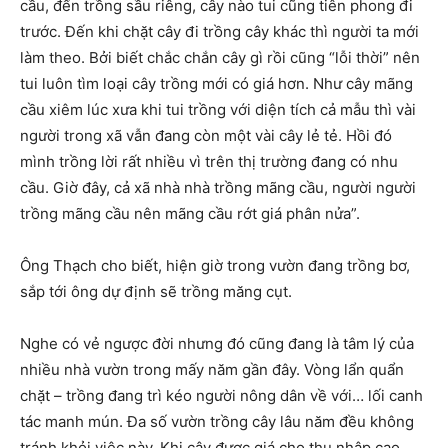
cầu, đến trồng sầu riêng, cây nào tui cũng tiên phong đi
trước. Đến khi chặt cây đi trồng cây khác thì người ta mới
làm theo. Bởi biết chắc chắn cây gì rồi cũng “lỗi thời” nên
tui luôn tìm loại cây trồng mới có giá hơn. Như cây mãng
cầu xiêm lúc xưa khi tui trồng với diện tích cả mẫu thì vài
người trong xã vẫn đang còn một vài cây lẻ tẻ. Hồi đó
mình trồng lời rất nhiều vì trên thị trường đang có nhu
cầu. Giờ đây, cả xã nhà nhà trồng mãng cầu, người người
trồng mãng cầu nên mãng cầu rớt giá phân nửa”.
Ông Thạch cho biết, hiện giờ trong vườn đang trồng bơ,
sắp tới ông dự định sẽ trồng măng cụt.
Nghe có vẻ ngược đời nhưng đó cũng đang là tâm lý của
nhiều nhà vườn trong mấy năm gần đây. Vòng lẩn quẩn
chặt – trồng đang trì kéo người nông dân về với… lối canh
tác manh mún. Đa số vườn trồng cây lâu năm đều không
tránh khỏi việc này. Khi cây được giá cho thu nhập cao,