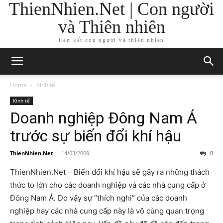
ThienNhien.Net | Con người
và Thiên nhiên
liên kết con người và thiên nhiên
Home
Kinh tế
Kinh tế
Doanh nghiệp Đông Nam Á
trước sự biến đổi khí hậu
ThienNhien.Net
-
14/03/2009
0
ThienNhien.Net – Biến đổi khí hậu sẽ gây ra những thách
thức to lớn cho các doanh nghiệp và các nhà cung cấp ở
Đông Nam Á. Do vậy sự “thích nghi” của các doanh
nghiệp hay các nhà cung cấp này là vô cùng quan trọng