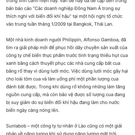
trong tình cảnh hiện nay. Vấn đề này đã đề cập đến trong
bản báo cáo “Các doanh nghiệp Đông Nam Á trong sự
thích nghi với biến đổi khí hậu” tại một hội nghị tổ chức
vào trung tuần tháng 1/2009 tại Bangkok, Thái Lan.
Một nhà kinh doanh người Philippin, Alfonso Gamboa, đã
tìm ra giải pháp mới để phục hồi dây chuyền sản xuất của
công ty chế biến thực phẩm trước tình trạng thiếu hụt cua
xanh bằng cách thuyết phục các nhà cung cấp bắt cua
bằng rổ thay vì dùng lưới móc. Việc dùng lưới móc gây hại
cho loài tôm cua và làm uổng phí một phần lượng cua
đánh bắt được. Trong khi dùng rổ không những làm tăng
nguồn cung cấp, mà còn bảo vệ được số lượng cua đang
bị suy giảm do sự biến đổi khí hậu đang làm cho nước
biển ngày càng nóng lên.
Sunlabob – một công ty tư nhân ở Lào cũng có một giải
pháp về năng lượng khi sử dụng năng lượng mặt trời,