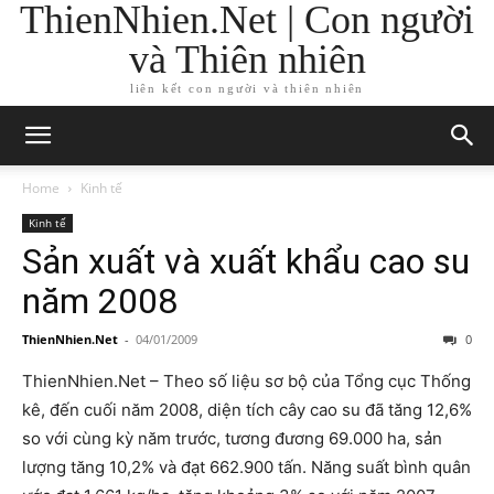
ThienNhien.Net | Con người
và Thiên nhiên
liên kết con người và thiên nhiên
Home
Kinh tế
Kinh tế
Sản xuất và xuất khẩu cao su
năm 2008
ThienNhien.Net
-
04/01/2009
0
ThienNhien.Net – Theo số liệu sơ bộ của Tổng cục Thống
kê, đến cuối năm 2008, diện tích cây cao su đã tăng 12,6%
so với cùng kỳ năm trước, tương đương 69.000 ha, sản
lượng tăng 10,2% và đạt 662.900 tấn. Năng suất bình quân