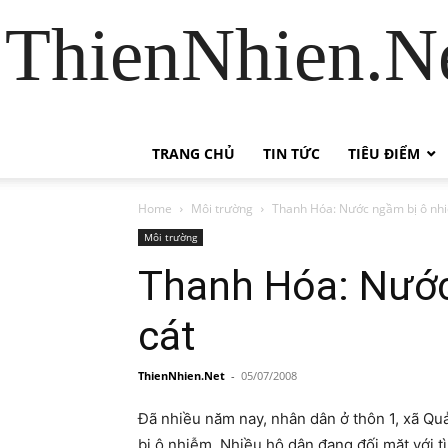
ThienNhien.Ne
TRANG CHỦ
TIN TỨC
TIÊU ĐIỂM
Home
Môi trường
Thanh Hóa: Nước ngầm bị ô nhi
Môi trường
Thanh Hóa: Nước
cát
ThienNhien.Net
-
05/07/2008
Đã nhiều năm nay, nhân dân ở thôn 1, xã Q
bị ô nhiễm. Nhiều hộ dân đang đối mặt với t