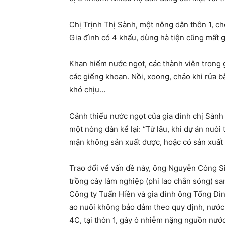
Chị Trịnh Thị Sành, một nông dân thôn 1, c
Gia đình có 4 khẩu, dùng hà tiện cũng mất 
Khan hiếm nước ngọt, các thành viên trong 
các giếng khoan. Nồi, xoong, chảo khi rửa 
khó chịu…
Cảnh thiếu nước ngọt của gia đình chị Sành
một nông dân kể lại: “Từ lâu, khi dự án nuô
mặn không sản xuất được, hoặc có sản xuất 
Trao đổi vể vấn đề này, ông Nguyễn Công Si
trồng cây lâm nghiệp (phi lao chắn sóng) s
Công ty Tuấn Hiền và gia đình ông Tống Đình
ao nuôi không bảo đảm theo quy định, nước 
4C, tại thôn 1, gây ô nhiễm nặng nguồn nướ