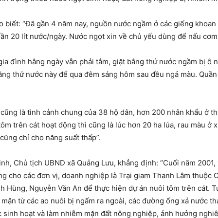
ho biết: “Đã gần 4 năm nay, nguồn nước ngầm ở các giếng khoan
gần 20 lít nước/ngày. Nước ngọt xin về chủ yếu dùng để nấu cơ
gia đình hằng ngày vẫn phải tắm, giặt bằng thứ nước ngầm bị ô
bằng thứ nước này để qua đêm sáng hôm sau đều ngả màu. Quần á
 cũng là tình cảnh chung của 38 hộ dân, hơn 200 nhân khẩu ở th
i tôm trên cát hoạt động thì cũng là lúc hơn 20 ha lúa, rau màu 
cũng chỉ cho năng suất thấp”.
nh, Chủ tịch UBND xã Quảng Lưu, khẳng định: “Cuối năm 2001, x
ang cho các đơn vị, doanh nghiệp là Trại giam Thanh Lâm thuộc
 Hùng, Nguyễn Văn An để thực hiện dự án nuôi tôm trên cát. Tuy
mặn từ các ao nuôi bị ngấm ra ngoài, các đường ống xả nước thả
c sinh hoạt và làm nhiễm mặn đất nông nghiệp, ảnh hưởng nghiê