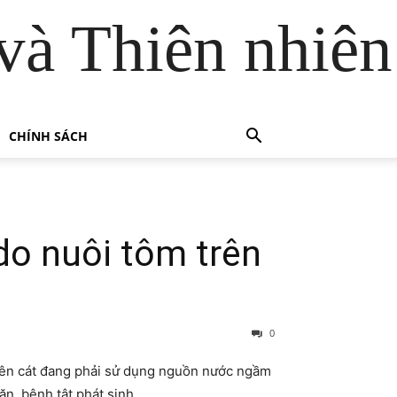
và Thiên nhiên
CHÍNH SÁCH
o nuôi tôm trên
0
rên cát đang phải sử dụng nguồn nước ngầm
ặn, bệnh tật phát sinh…