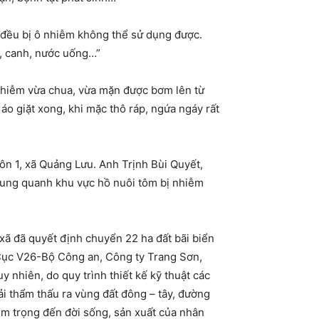
 đều bị ô nhiễm không thể sử dụng được.
m, canh, nước uống…”
 nhiễm vừa chua, vừa mặn được bơm lên từ
o giặt xong, khi mặc thô ráp, ngứa ngáy rất
ôn 1, xã Quảng Lưu. Anh Trịnh Bùi Quyết,
ở xung quanh khu vực hồ nuôi tôm bị nhiễm
ã đã quyết định chuyển 22 ha đất bãi biển
 Cục V26-Bộ Công an, Công ty Trang Sơn,
 nhiên, do quy trình thiết kế kỹ thuật các
i thẩm thấu ra vùng đất đông – tây, đường
m trọng đến đời sống, sản xuất của nhân