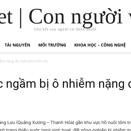
t | Con người 
liên kết con người và thiên nhiên
TÀI NGUYÊN
MÔI TRƯỜNG
KHOA HỌC – CÔNG NGHỆ
ễm nặng do nuôi tôm trên cát
 ngầm bị ô nhiễm nặng d
uảng Lưu (Quảng Xương – Thanh Hóa) gần khu vực hồ nuôi tôm t
ình trạng thiếu nước ngọt sinh hoạt, đất nông nghiệp bị nhiễm m