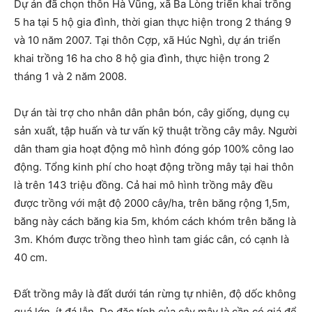
Dự án đã chọn thôn Hà Vũng, xã Ba Lòng triển khai trồng
5 ha tại 5 hộ gia đình, thời gian thực hiện trong 2 tháng 9
và 10 năm 2007. Tại thôn Cợp, xã Húc Nghì, dự án triển
khai trồng 16 ha cho 8 hộ gia đình, thực hiện trong 2
tháng 1 và 2 năm 2008.
Dự án tài trợ cho nhân dân phân bón, cây giống, dụng cụ
sản xuất, tập huấn và tư vấn kỹ thuật trồng cây mây. Người
dân tham gia hoạt động mô hình đóng góp 100% công lao
động. Tổng kinh phí cho hoạt động trồng mây tại hai thôn
là trên 143 triệu đồng. Cả hai mô hình trồng mây đều
được trồng với mật độ 2000 cây/ha, trên băng rộng 1,5m,
băng này cách băng kia 5m, khóm cách khóm trên băng là
3m. Khóm được trồng theo hình tam giác cân, có cạnh là
40 cm.
Đất trồng mây là đất dưới tán rừng tự nhiên, độ dốc không
quá lớn, ít đá lẫn. Do đặc tính của cây mây là cần có giá để