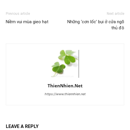
Previous article
Next article
Niềm vui mùa gieo hạt
Những ‘cơn lốc’ bụi ở cửa ngõ
thủ đô
ThienNhien.Net
https://www.thiennhien.net
LEAVE A REPLY