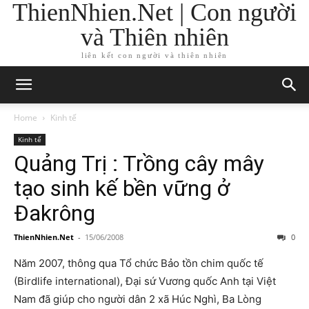
ThienNhien.Net | Con người
và Thiên nhiên
liên kết con người và thiên nhiên
Home
Kinh tế
Kinh tế
Quảng Trị : Trồng cây mây
tạo sinh kế bền vững ở
Đakrông
ThienNhien.Net
-
15/06/2008
0
Năm 2007, thông qua Tổ chức Bảo tồn chim quốc tế
(Birdlife international), Đại sứ Vương quốc Anh tại Việt
Nam đã giúp cho người dân 2 xã Húc Nghì, Ba Lòng