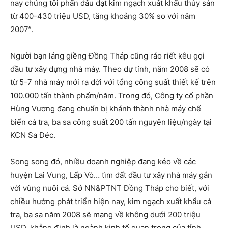
nay chúng tôi phấn đấu đạt kim ngạch xuất khẩu thủy sản
từ 400-430 triệu USD, tăng khoảng 30% so với năm
2007”.
Người bạn láng giềng Đồng Tháp cũng ráo riết kêu gọi
đầu tư xây dựng nhà máy. Theo dự tính, năm 2008 sẽ có
từ 5-7 nhà máy mới ra đời với tổng công suất thiết kế trên
100.000 tấn thành phẩm/năm. Trong đó, Công ty cổ phần
Hùng Vương đang chuẩn bị khánh thành nhà máy chế
biến cá tra, ba sa công suất 200 tấn nguyên liệu/ngày tại
KCN Sa Đéc.
Song song đó, nhiều doanh nghiệp đang kéo về các
huyện Lai Vung, Lấp Vò… tìm đất đầu tư xây nhà máy gắn
với vùng nuôi cá. Sở NN&PTNT Đồng Tháp cho biết, với
chiều hướng phát triển hiện nay, kim ngạch xuất khẩu cá
tra, ba sa năm 2008 sẽ mang về không dưới 200 triệu
USD, khẳng định là ngành kinh tế quan trọng của tỉnh.