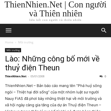
ThienNhien.Net | Con người
và Thiên nhiên
liên kết con người và thiên nhiên
Home
Môi trường
Môi trường
Lào: Những công bố mới về
thuỷ điện Theun
ThienNhien.Net
-
05/01/2008
0
ThienNhien.Net – Bản báo cáo mang tên “Phá huỷ sông
ngòi – Thiệt hại đời sống” của một nhóm luật sư người
Nauy FiAS đã phơi bày những thiệt hại về môi trường và
xã hội ngày càng gia tăng của dự án Thuỷ điện Theun –