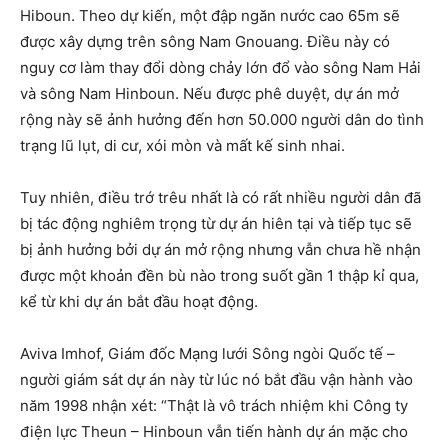
Hiboun. Theo dự kiến, một đập ngăn nước cao 65m sẽ
được xây dựng trên sông Nam Gnouang. Điều này có
nguy cơ làm thay đổi dòng chảy lớn đổ vào sông Nam Hải
và sông Nam Hinboun. Nếu được phê duyệt, dự án mở
rộng này sẽ ảnh hưởng đến hơn 50.000 người dân do tình
trạng lũ lụt, di cư, xói mòn và mất kế sinh nhai.
Tuy nhiên, điều trớ trêu nhất là có rất nhiều người dân đã
bị tác động nghiêm trọng từ dự án hiên tại và tiếp tục sẽ
bị ảnh hưởng bởi dự án mở rộng nhưng vẫn chưa hề nhận
được một khoản đền bù nào trong suốt gần 1 thập kỉ qua,
kể từ khi dự án bắt đầu hoạt động.
Aviva Imhof, Giám đốc Mạng lưới Sông ngòi Quốc tế –
người giám sát dự án này từ lúc nó bắt đầu vận hành vào
năm 1998 nhận xét: “Thật là vô trách nhiệm khi Công ty
điện lực Theun – Hinboun vẫn tiến hành dự án mặc cho