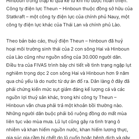
Hinboun trong thập kỉ qua kể từ khi nó được hòan thiện.
Công ty điện lực Theun – Hinboun thuộc đồng sở hữu của
Statkraft – một công ty điện lực của chính phủ Nauy, một
công ty điện lực khác của Thái Lan và chính phủ Lào.
Theo bản báo cáo, thuỷ điện Theun – hinboun đã huỷ
hoại môi trường sinh thái của 2 con sông Hai và Hinboun
của Lào cũng như nguồn sống của 30.000 người dân.
Điều tra của FIVAS trình bày chi tiết về tình trạng ngập lụt
nghiêm trọng dọc 2 con sông Hai và Hinboun hơn 9 năm
qua chủ yếu là do nước từ dự án đổ ra. Dân làng ở đây đã
phải chứng kiến mức sụt giảm đáng kể lượng cá và các
nguồn lợi thuỷ sản khác, trong khi công ty Theun –
Hinboun vẫn chưa phải trả một khoản bồi thường nào.
Những người dân buộc phải bỏ ruộng đồng do mất mùa
liên tục vào mùa mưa. Lũ lụt cũng gây ra tình trạng ô
nhiễm và khan hiếm nguồn nước, khan hiếm lương thực,
gia súc gia cầm bị chết do lũ cuốn hoặc bệnh dịch và gây